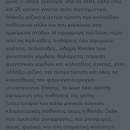
laser, η οποία ξεκίνησε από το 1970, αλλά εδώ
και 25 χρόνια γίνεται πολύ συστηματικά,
άλλαξε ριζικά η αντιμετώπιση των καλοήθων
παθήσεων αλλά και του καρκίνου στα
αρχόμενα στάδια. Η εφαρμογή του laser, πέρα
από τις καλοήθεις παθήσεις που αφορούν
κύστεις, πολύποδες, οίδημα Reinke των
φωνητικών χορδών, θηλώματα, πάρεση
φωνητικών χορδών και καλοήθεις όγκους, έχει
αλλάξει ριζικά την αντιμετώπιση και όλες τις
κακοήθειες του φάρυγγα-λάρυγγα-
υποφάρυγγα. Επίσης, το laser έχει άριστη
εφαρμογή στις παθήσεις της μύτης
(υπερτροφία των κάτω ρινικών κογχών,
κληρονομικές παθήσεις όπως η Rendu Osler,
που προκαλεί ρινορραγίες, και ρινόφυμα),
όπως, φυσικά, και στη στοματική κοιλότητα,