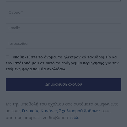
Σχόλιο:
Όν
Ema
Ισ
αποθηκεύστε το όνομα, το ηλεκτρονικό ταχυδρομείο και
τον ιστότοπό μου σε αυτό το πρόγραμμα περιήγησης για την
επόμενη φορά που θα σχολιάσω.
Με την υποβολή του σχολίου σας αυτόματα συμφωνείτε
με τους
Γενικούς Κανόνες Σχολιασμού Άρθρων
τους
οποίους μπορείτε να διαβάσετε
εδώ
.