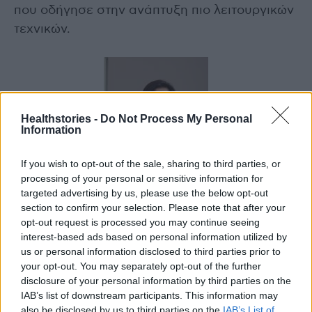
που οδήγησε στην ανάπτυξη πιο λειτουργικών
τεχνικών.
Healthstories -
Do Not Process My Personal
Information
If you wish to opt-out of the sale, sharing to third parties, or
processing of your personal or sensitive information for
targeted advertising by us, please use the below opt-out
section to confirm your selection. Please note that after your
opt-out request is processed you may continue seeing
interest-based ads based on personal information utilized by
Η κα. Ανατολή Παταρίδου
us or personal information disclosed to third parties prior to
your opt-out. You may separately opt-out of the further
Ανατολή Παταρίδου
disclosure of your personal information by third parties on the
Χειρουργός Ωτορινολαρυγγολόγος, Επιστ.
IAB’s list of downstream participants. This information may
Συνεργάτης ΥΓΕΙΑ
also be disclosed by us to third parties on the
IAB’s List of