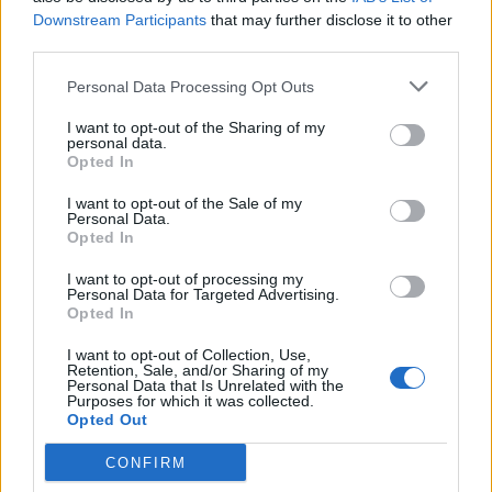
Downstream Participants
that may further disclose it to other
third parties.
Personal Data Processing Opt Outs
I want to opt-out of the Sharing of my
personal data.
Opted In
I want to opt-out of the Sale of my
Personal Data.
Opted In
I want to opt-out of processing my
Διαβάστε επίσης
Personal Data for Targeted Advertising.
Opted In
Η σύγχρονη αντιμετώπιση του καρκίνου – Από
I want to opt-out of Collection, Use,
Retention, Sale, and/or Sharing of my
τη χημειοθεραπεία στα εξατομικευμένα
Personal Data that Is Unrelated with the
Purposes for which it was collected.
εμβόλια
Opted Out
Ξεκινήστε τη χρονιά με μια στροφή ολικής
CONFIRM