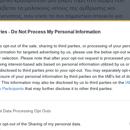
 μόνο χρησιμοποιεί μια μικρή τομή στο δέρμα που
 σέβεται τα μαλακούς ιστούς της άρθρωσης και
γόνατος, που είναι το πιο σημαντικό στοιχείο για
ση του ασθενούς μετά το χειρουργείο. Ο
ies -
Do Not Process My Personal Information
τοιας αρθροπλαστικής προσφέρει στον ασθενή
ρο μετεγχειρητικό πόνο, πλήρως ανεξάρτητη
to opt-out of the sale, sharing to third parties, or processing of your per
δες μετά το χειρουργείο και άμεση επιστροφή
formation for targeted advertising by us, please use the below opt-out s
r selection. Please note that after your opt-out request is processed y
eing interest-based ads based on personal information utilized by us or
disclosed to third parties prior to your opt-out. You may separately opt-
ς αυτής χειρουργικής μεθόδου είναι:
losure of your personal information by third parties on the IAB’s list of
. This information may also be disclosed by us to third parties on the
IA
τας και της απρόσκοπτης λειτουργίας της νέας
Participants
that may further disclose it to other third parties.
βάλλονται σε αρθροπλαστική γόνατος με τεχνική
εικνύεται ότι αναλαμβάνουν τον έλεγχο της
και τη λειτουργικότητα του γόνατος πολύ πιο
l Data Processing Opt Outs
υ ότι το χειρουργικό τραύμα δεν περιλαμβάνει
της έκτασης του γόνατος που αποτελούσε
o opt-out of the Sharing of my personal data.