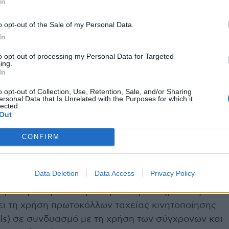
In
τένοντας του τετρακεφάλου μυός προστατεύεται
ται αλλά απλά παρεκτοπίζεται στο πλάι της
o opt-out of the Sale of my Personal Data.
In
to opt-out of processing my Personal Data for Targeted
 και το καλύτερο κοσμητικό αποτέλεσμα είναι από
ing.
ής της τεχνικής, η τομή στο δέρμα και το
In
έχει περίπου το μισό μέγεθος σε σχέση με τις
o opt-out of Collection, Use, Retention, Sale, and/or Sharing
γόνατος.
ersonal Data that Is Unrelated with the Purposes for which it
lected.
Out
ακόλουθο λιγότερο μετεγχειρητικό πόνο,
ότερες ημέρες παραμονής στο νοσοκομείο,
CONFIRM
ο σπίτι, ταχύτερη ανάρρωση του ασθενούς και
ύς στην εργασία του και την καθημερινή του
ική.
Data Deletion
Data Access
Privacy Policy
εγονός ότι η τεχνική αυτή είναι μια σημαντική
πει τη χρήση πρωτοκόλλων ταχείας κινητοποίησης
ols) σε συνδυασμό με τη χρήση των σύγχρονων και