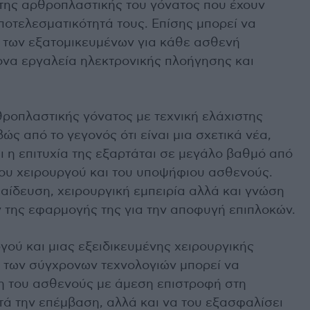
της αρθροπλαστικής του γόνατος που έχουν
οτελεσματικότητά τους. Επίσης μπορεί να
ά των εξατομικευμένων για κάθε ασθενή
ονα εργαλεία ηλεκτρονικής πλοήγησης και
ρθροπλαστικής γόνατος με τεχνική ελάχιστης
ς από το γεγονός ότι είναι μια σχετικά νέα,
ι η επιτυχία της εξαρτάται σε μεγάλο βαθμό από
νου χειρουργού και του υποψήφιου ασθενούς.
παίδευση, χειρουργική εμπειρία αλλά και γνώση
ν της εφαρμογής της για την αποφυγή επιπλοκών.
γού και μιας εξειδικευμένης χειρουργικής
 των σύγχρονων τεχνολογιών μπορεί να
 του ασθενούς με άμεση επιστροφή στη
τά την επέμβαση, αλλά και να του εξασφαλίσει