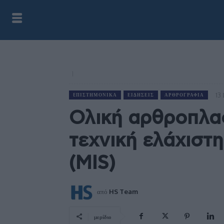
13
EΠΙΣΤΗΜΟΝΙΚΆ
ΕΙΔΉΣΕΙΣ
ΑΡΘΡΟΓΡΑΦΊΑ
Ολική αρθροπλασ
τεχνική ελάχιστ
(MIS)
από
HS Team
μερίδιο