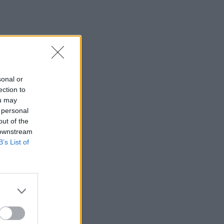
sonal or
ection to
ou may
 personal
out of the
 downstream
B’s List of