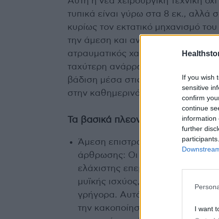
Αυτή η νέα χειρουργική τεχνική όχι
τυπικά είναι γύρω στα 8 εκ., αλλά
κυρίως τον εκτατικό μηχανισμό του 
την άμεση και ανώδυνη κινητοποίη
Healthstor
ατραυματικός χαρακτήρας μιας τέ
ταχύτερη ανάρρωση, σαφώς λιγότε
If you wish 
βάδιση μέσα στις 2 πρώτες εβδομά
sensitive in
στην καθημερινότητά του.
confirm you
continue se
information 
Τα βασικά πλεονεκτήματα της νέα
further disc
participants
Άμεση επιστροφή της κινητικότη
Downstream 
άρθρωσης: Οι ασθενείς που υπο
ελάχιστης επεμβατικότητας αποδ
μυϊκής ισχύος, την κινητικότητα 
Persona
γρήγορα. Αυτό συμβαίνει λόγω το
την κακοποίηση του μηχανισμού 
I want t