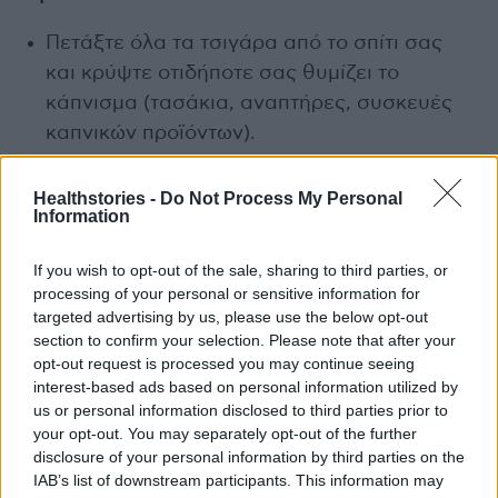
Πετάξτε όλα τα τσιγάρα από το σπίτι σας
και κρύψτε οτιδήποτε σας θυμίζει το
κάπνισμα (τασάκια, αναπτήρες, συσκευές
καπνικών προϊόντων).
Εμψυχώνετε τον εαυτό σας καθημερινά,
Healthstories -
Do Not Process My Personal
μπροστά σε έναν καθρέφτη.
Information
Πίνετε άφθονα υγρά.
If you wish to opt-out of the sale, sharing to third parties, or
Αποφύγετε την υπερκατανάλωση καφεΐνης
processing of your personal or sensitive information for
ή αλκοόλ.
targeted advertising by us, please use the below opt-out
section to confirm your selection. Please note that after your
Καταναλώστε περισσότερα φρούτα και
opt-out request is processed you may continue seeing
interest-based ads based on personal information utilized by
λαχανικά.
us or personal information disclosed to third parties prior to
Αρχίστε γυμναστική ή και απλό περπάτημα
your opt-out. You may separately opt-out of the further
disclosure of your personal information by third parties on the
σε καθημερινή βάση.
IAB’s list of downstream participants. This information may