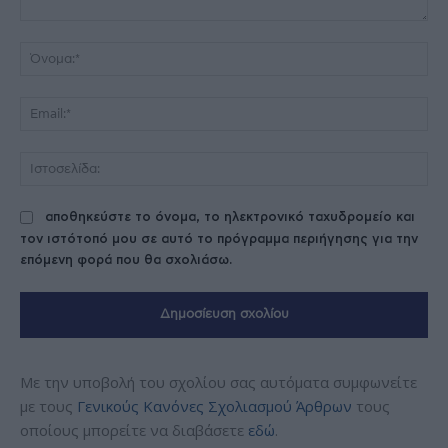
Σχόλιο:
Όν
Ema
Ισ
αποθηκεύστε το όνομα, το ηλεκτρονικό ταχυδρομείο και
τον ιστότοπό μου σε αυτό το πρόγραμμα περιήγησης για την
επόμενη φορά που θα σχολιάσω.
Με την υποβολή του σχολίου σας αυτόματα συμφωνείτε
με τους
Γενικούς Κανόνες Σχολιασμού Άρθρων
τους
οποίους μπορείτε να διαβάσετε
εδώ
.