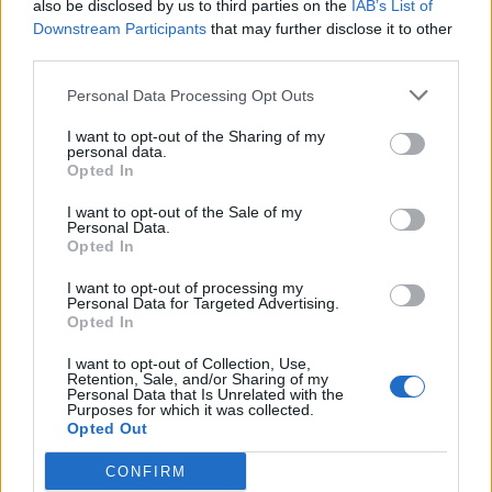
Ξεκινήστε μία νέα δραστηριότητα.
also be disclosed by us to third parties on the
IAB’s List of
Downstream Participants
that may further disclose it to other
Καταπολεμήστε το άγχος (μασάζ, μουσική,
third parties.
χορός, φίλοι, ψυχολόγος).
Personal Data Processing Opt Outs
Επιβραβεύστε τον εαυτό σας με τα χρήματα
I want to opt-out of the Sharing of my
που έχετε εξοικονομήσει.
personal data.
Opted In
Εγγραφείτε σε μία εφαρμογή διακοπής του
I want to opt-out of the Sale of my
καπνίσματος στο διαδίκτυο.
Personal Data.
Opted In
Ο
επιμένων νικά!
Κανείς δεν λέει ότι είναι
I want to opt-out of processing my
εύκολο. Όμως, αν το θέλετε πραγματικά και το
Personal Data for Targeted Advertising.
Opted In
πιστέψετε, είναι εφικτό.
I want to opt-out of Collection, Use,
Retention, Sale, and/or Sharing of my
Personal Data that Is Unrelated with the
Purposes for which it was collected.
Opted Out
CONFIRM