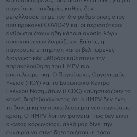
και διαδεδομένος, δεν αποτελεί απειλή για μια
παγκόσμια πανδημία, καθώς δεν
μεταλλάσσεται με τον ίδιο ρυθμό όπως ο ιός
που προκαλεί COVID-19 και οι περισσότεροι
άνθρωποι έχουν ήδη κάποια ανοσία λόγω
προηγούμενων λοιμώξεων. Επίσης, η
παγκόσμια επιτήρηση και οι βελτιωμένες
διαγνωστικές μέθοδοι καθιστούν την
παρακολούθηση του HMPV πιο
αποτελεσματική. Ο Παγκόσμιος Οργανισμός
Υγείας (ΠΟΥ) και το Ευρωπαϊκό Κέντρο
Ελέγχου Νοσημάτων (ECDC) καθησυχάζουν το
κοινό, διαβεβαιώνοντας ότι ο HMPV δεν έχει
τη δυναμική να προκαλέσει μια νέα παγκόσμια
κρίση. Ο HMPV λοιπόν φαίνεται πως δεν είναι
ο «νέος κορωνοϊός», αλλά μας δίνει την
ευκαιρία να συνειδητοποιήσουμε πόσο