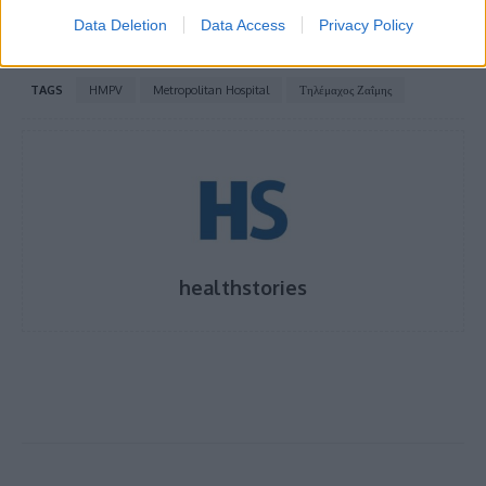
Data Deletion
Data Access
Privacy Policy
TAGS
HMPV
Metropolitan Hospital
Τηλέμαχος Ζαΐμης
healthstories