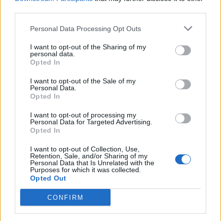
third parties.
Personal Data Processing Opt Outs
I want to opt-out of the Sharing of my
personal data.
Opted In
I want to opt-out of the Sale of my
Personal Data.
Opted In
photo shutterstock
I want to opt-out of processing my
Personal Data for Targeted Advertising.
Opted In
Διαβάστε επίσης
I want to opt-out of Collection, Use,
Retention, Sale, and/or Sharing of my
Νέο αεροσκάφος για τη διακομιδή βαριά
Personal Data that Is Unrelated with the
Purposes for which it was collected.
ασθενών, δωρίζει το Ίδρυμα Σταύρος Νιάρχος
Opted Out
CONFIRM
Υπ. Υγείας: Το νέο σχέδιο για τις Κινητές
Ομάδες Υγείας (ΚΟΜΥ)