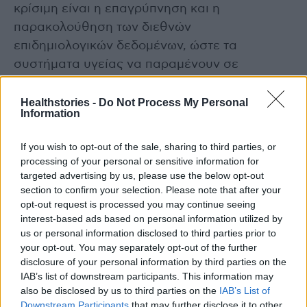
κρίσιμη είναι η επαγρύπνηση και η
παρακολούθηση των διεθνών
επιδημιολογικών δεδομένων, ώστε τα
συστήματα υγείας να παραμένουν σε
ετοιμότητα για κάθε ενδεχόμενο», καταλήγει ο
κ. Ζαΐμης.
Healthstories -
Do Not Process My Personal
Information
If you wish to opt-out of the sale, sharing to third parties, or
processing of your personal or sensitive information for
targeted advertising by us, please use the below opt-out
section to confirm your selection. Please note that after your
opt-out request is processed you may continue seeing
interest-based ads based on personal information utilized by
us or personal information disclosed to third parties prior to
your opt-out. You may separately opt-out of the further
Ο κ. Τηλέμαχος Ζαΐμης
disclosure of your personal information by third parties on the
IAB’s list of downstream participants. This information may
also be disclosed by us to third parties on the
IAB’s List of
Downstream Participants
that may further disclose it to other