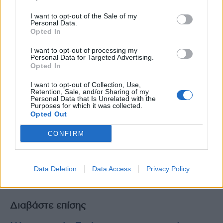
έναν ιατρό αλλά τον εξειδικευμένο χειρουργό
I want to opt-out of the Sale of my
κήλης του κοιλιακού τοιχώματος για να λάβετε
Personal Data.
Opted In
τη σωστή διάγνωση και θεραπεία» καταλήγει
ο κ. Αρχοντοβασίλης.
I want to opt-out of processing my
Personal Data for Targeted Advertising.
Opted In
I want to opt-out of Collection, Use,
Retention, Sale, and/or Sharing of my
Personal Data that Is Unrelated with the
Purposes for which it was collected.
Opted Out
CONFIRM
Ο κ. Φώτης Αρχοντοβασίλης
Data Deletion
Data Access
Privacy Policy
Διαβάστε επίσης