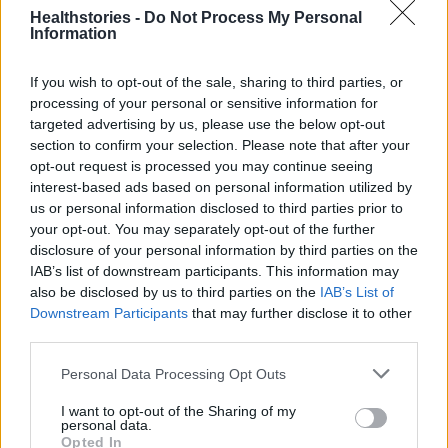
δυσφορία.
Healthstories -
Do Not Process My Personal
Information
Μύθος 7: Η βαριά άρση βαρών είναι η κύρια
If you wish to opt-out of the sale, sharing to third parties, or
αιτία των κηλών.
processing of your personal or sensitive information for
targeted advertising by us, please use the below opt-out
Αλήθεια:
Αν και η άρση βαρών μπορεί να
section to confirm your selection. Please note that after your
συμβάλει στην εμφάνιση μιας κήλης, δεν είναι
opt-out request is processed you may continue seeing
interest-based ads based on personal information utilized by
η μοναδική αιτία. Οι κήλες μπορεί να
us or personal information disclosed to third parties prior to
προκληθούν από χρόνια καταπόνηση,
your opt-out. You may separately opt-out of the further
παχυσαρκία, εγκυμοσύνη, χρόνιο βήχα, ή
disclosure of your personal information by third parties on the
IAB’s list of downstream participants. This information may
ακόμα και από γενετική προδιάθεση.
also be disclosed by us to third parties on the
IAB’s List of
Επιπρόσθετοι σημαντικοί επιβαρυντικοί
Downstream Participants
that may further disclose it to other
παράγοντες είναι το κάπνισμα, η κακή
third parties.
διατροφή, και η έλλειψη άσκησης.
Personal Data Processing Opt Outs
«Αν έχετε υποψίες ότι μπορεί να έχετε κήλη,
I want to opt-out of the Sharing of my
personal data.
είναι σημαντικό να συμβουλευτείτε όχι απλά
Opted In