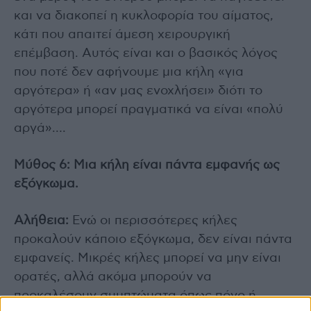
και να διακοπεί η κυκλοφορία του αίματος,
κάτι που απαιτεί άμεση χειρουργική
επέμβαση. Αυτός είναι και ο βασικός λόγος
που ποτέ δεν αφήνουμε μια κήλη «για
αργότερα» ή «αν μας ενοχλήσει» διότι το
αργότερα μπορεί πραγματικά να είναι «πολύ
αργά»….
Μύθος 6: Μια κήλη είναι πάντα εμφανής ως
εξόγκωμα.
Αλήθεια:
Ενώ οι περισσότερες κήλες
προκαλούν κάποιο εξόγκωμα, δεν είναι πάντα
εμφανείς. Μικρές κήλες μπορεί να μην είναι
ορατές, αλλά ακόμα μπορούν να
προκαλέσουν συμπτώματα όπως πόνο ή