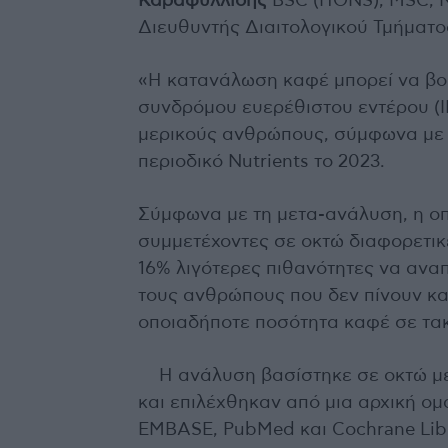
Καραφυλλίδης
BSC (HONS), MSC, N
Διευθυντής Διαιτολογικού Τμήματ
«Η κατανάλωση καφέ μπορεί να βο
συνδρόμου ευερέθιστου εντέρου (I
μερικούς ανθρώπους, σύμφωνα με μ
περιοδικό Nutrients το 2023.
Σύμφωνα με τη μετα-ανάλυση, η ο
συμμετέχοντες σε οκτώ διαφορετικ
16% λιγότερες πιθανότητες να ανα
τους ανθρώπους που δεν πίνουν κα
οποιαδήποτε ποσότητα καφέ σε τακ
Η ανάλυση βασίστηκε σε οκτώ μ
και επιλέχθηκαν από μια αρχική ομ
EMBASE, PubMed και Cochrane Libra