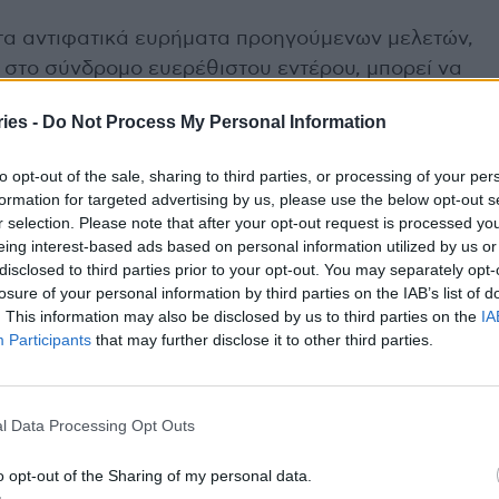
 τα αντιφατικά ευρήματα προηγούμενων μελετών,
ο στο σύνδρομο ευερέθιστου εντέρου, μπορεί να
του καφέ. Πιο συγκεκριμένα, ο καφές, περιέχει
ies -
Do Not Process My Personal Information
ς μπορεί να διαφέρουν σημαντικά ανάλογα με την
τος και τη μέθοδο παρασκευής τους.
to opt-out of the sale, sharing to third parties, or processing of your per
formation for targeted advertising by us, please use the below opt-out s
ι πάντα υπόψη σε όλες τις μελέτες. Επιπλέον, η
r selection. Please note that after your opt-out request is processed y
eing interest-based ads based on personal information utilized by us or
υνδρόμου, έχει να κάνει και με τα βιοενεργά
disclosed to third parties prior to your opt-out. You may separately opt-
ρόφημα πλούσιο σε βιοδραστικές ουσίες, όπως
losure of your personal information by third parties on the IAB’s list of
ίνη και μελανοϊδίνες. Οι ουσίες αυτές έχουν
. This information may also be disclosed by us to third parties on the
IA
 αντιφλεγμονώδεις ιδιότητες, καθώς και επίδραση
Participants
that may further disclose it to other third parties.
χολικά οξέα, στην κινητικότητα του εντέρου και
ς οι ιδιότητες μπορούν ενδεχομένως να έχουν
l Data Processing Opt Outs
φέρει.
o opt-out of the Sharing of my personal data.
ς για την υγεία του εντέρου όλων των ατόμων;