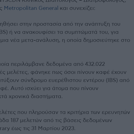
YSCDN Κλινικός Διαιτολόγος – Διατροφολόγος,
ος
Metropolitan General
και συνεχίζει:
ηθήσει στην προστασία από την ανάπτυξη του
BS) ή να ανακουφίσει τα συμπτώματά του, για
ια νέα μετα-ανάλυση, η οποία δημοσιεύτηκε στο
ποία περιλάμβανε δεδομένα από 432.022
ές μελέτες, φάνηκε πως όσοι πίνουν καφέ έχουν
πτύξουν σύνδρομο ευερέθιστου εντέρου (IBS) από
φέ. Αυτό ισχύει για άτομα που πίνουν
τά χρονικά διαστήματα.
ελέτες που πληρούσαν τα κριτήρια των ερευνητών
άδα 187 μελετών από τις βάσεις δεδομένων
ry έως τις 31 Μαρτίου 2023.