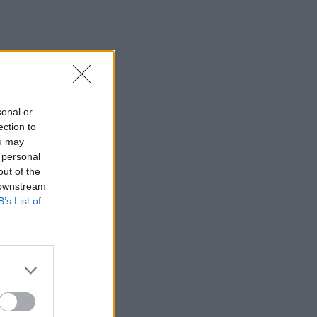
sonal or
ection to
ou may
 personal
out of the
 downstream
B’s List of