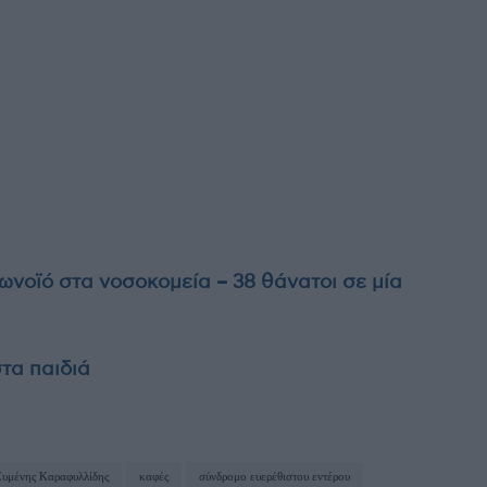
νοϊό στα νοσοκομεία – 38 θάνατοι σε μία
στα παιδιά
υμένης Καραφυλλίδης
καφές
σύνδρομο ευερέθιστου εντέρου