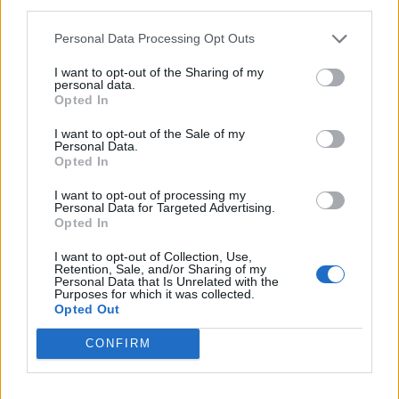
third parties.
ΙΣΤΟΡΊΕΣ ΥΓΕΊΑΣ
Personal Data Processing Opt Outs
1
2
3
I want to opt-out of the Sharing of my
personal data.
Opted In
I want to opt-out of the Sale of my
Τελευταία Νέα
Personal Data.
Opted In
9 πράγματα που δεν πρέπει να
λέτε σε έναν επισκέπτη
I want to opt-out of processing my
Personal Data for Targeted Advertising.
27 Φεβρουαρίου 2026
Opted In
I want to opt-out of Collection, Use,
Retention, Sale, and/or Sharing of my
Personal Data that Is Unrelated with the
Πάνω από 100 μωρά έχουν
Purposes for which it was collected.
γεννηθεί μέσω εξωσωματικής, με
Opted Out
την υποστήριξη της Be-Live
27 Φεβρουαρίου 2026
CONFIRM