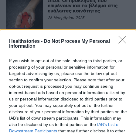
AIDS: Οι προκλήσεις που
επιμένουν και το βλέμμα στις
ευάλωτες κοινότητες
26 Νοεμβρίου 2025
ΕΙΔΉΣΕΙΣ
ΕΟΔΥ: Σταθερές οι νέες
Healthstories -
Do Not Process My Personal
διαγνώσεις HIV/AIDS αλλά υψηλό
Information
το ποσοστό καθυστερημένης
διάγνωσης
If you wish to opt-out of the sale, sharing to third parties, or
24 Νοεμβρίου 2025
processing of your personal or sensitive information for
ΕΙΔΉΣΕΙΣ
targeted advertising by us, please use the below opt-out
AIDS: Η τεχνολογία mRNA ανοίγει
section to confirm your selection. Please note that after your
νέο δρόμο για θεραπεία
opt-out request is processed you may continue seeing
6 Ιουνίου 2025
interest-based ads based on personal information utilized by
us or personal information disclosed to third parties prior to
your opt-out. You may separately opt-out of the further
ΕΙΔΉΣΕΙΣ
disclosure of your personal information by third parties on the
O Νίκος Δέδες νέος
αντιπρόεδρος του European AIDS
IAB’s list of downstream participants. This information may
Treatment Group
also be disclosed by us to third parties on the
IAB’s List of
22 Μαΐου 2025
Downstream Participants
that may further disclose it to other