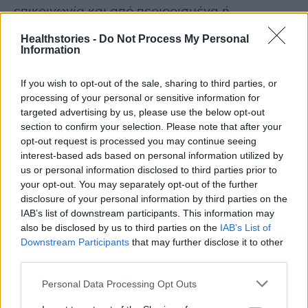
επικοινωνία και από περιορισμένα ή
επαναλαμβανόμενα πρότυπα σκέψης και
Healthstories -
Do Not Process My Personal
συμπεριφοράς. Η διάγνωση έρχεται συνήθως
Information
όταν ένα παιδί είναι τριών ή τεσσάρων ετών.
If you wish to opt-out of the sale, sharing to third parties, or
processing of your personal or sensitive information for
Γιατί έχει σημασία η έγκαιρη διάγνωση του
targeted advertising by us, please use the below opt-out
αυτισμού
section to confirm your selection. Please note that after your
opt-out request is processed you may continue seeing
Άλλες έρευνες έχουν δείξει ότι η έγκαιρη
interest-based ads based on personal information utilized by
us or personal information disclosed to third parties prior to
ανίχνευση και παρέμβαση βελτιώνει τα
your opt-out. You may separately opt-out of the further
αποτελέσματα για ένα παιδί στο φάσμα του
disclosure of your personal information by third parties on the
αυτισμού.
IAB’s list of downstream participants. This information may
also be disclosed by us to third parties on the
IAB’s List of
Downstream Participants
that may further disclose it to other
Οι περισσότερες οικογένειες, είπε, θα
third parties.
προτιμούσαν να εκφραστούν έγκαιρα τέτοιες
ανησυχίες, κάτι που θα τους έδινε χρόνο και
Personal Data Processing Opt Outs
ψυχική ενέργεια για να προετοιμαστούν για