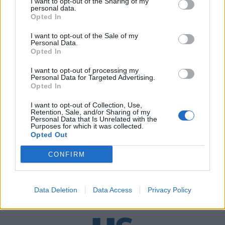
I want to opt-out of the Sharing of my
personal data.
οτιδήποτε μπορεί να συμβεί.
Opted In
Διαβάστε επίσης
I want to opt-out of the Sale of my
Personal Data.
Opted In
Χιλιάδες θέλουν να υιοθετήσουν το μωρό που
I want to opt-out of processing my
ανασύρθηκε από τα ερείπια – Το θηλάζει η
Personal Data for Targeted Advertising.
Opted In
σύζυγος του γιατρού
I want to opt-out of Collection, Use,
Retention, Sale, and/or Sharing of my
O Άρης για τα μάτια του κόσμου, το κτίριο…
Personal Data that Is Unrelated with the
Purposes for which it was collected.
φάντασμα, ο… αντ’ αυτού Μπάμπης
Opted Out
CONFIRM
TAGS
αυτισμός
σημάδια του αυτισμού
Data Deletion
Data Access
Privacy Policy