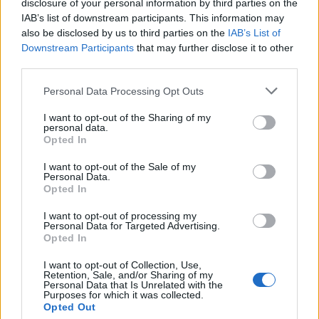
disclosure of your personal information by third parties on the
IAB’s list of downstream participants. This information may
also be disclosed by us to third parties on the
IAB’s List of
Downstream Participants
that may further disclose it to other
third parties.
Personal Data Processing Opt Outs
I want to opt-out of the Sharing of my
personal data.
Opted In
Δείτε Ακόμη
I want to opt-out of the Sale of my
Personal Data.
Γεωργιάδης: Πολλαπλά οφέλη από τη
Opted In
συνεργασία δημοσίου και ιδιωτικού
τομέα
I want to opt-out of processing my
27 Φεβρουαρίου 2026
Personal Data for Targeted Advertising.
Opted In
Παράρτημα του Παίδων “Αγία Σοφία”
I want to opt-out of Collection, Use,
στο Ίλιον – Τι ανακοινώθηκε από...
Retention, Sale, and/or Sharing of my
27 Φεβρουαρίου 2026
Personal Data that Is Unrelated with the
Purposes for which it was collected.
Opted Out