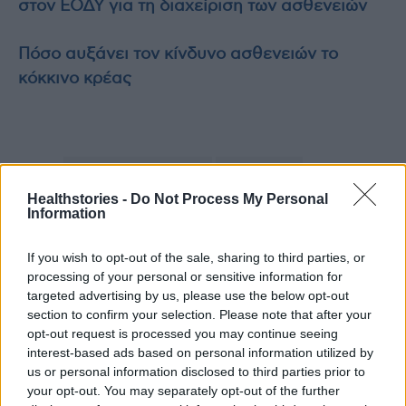
στον ΕΟΔΥ για τη διαχείριση των ασθενειών
Πόσο αυξάνει τον κίνδυνο ασθενειών το
κόκκινο κρέας
TAGS
Ελληνική Εταιρεία Λοιμώξεων
επιδημία ιλαράς
Σωτήρης Τσιόδρας
Healthstories -
Do Not Process My Personal
Information
If you wish to opt-out of the sale, sharing to third parties, or
processing of your personal or sensitive information for
targeted advertising by us, please use the below opt-out
section to confirm your selection. Please note that after your
opt-out request is processed you may continue seeing
interest-based ads based on personal information utilized by
HS Team
us or personal information disclosed to third parties prior to
your opt-out. You may separately opt-out of the further