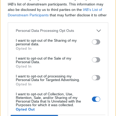
IAB’s list of downstream participants. This information may
also be disclosed by us to third parties on the
IAB’s List of
Downstream Participants
that may further disclose it to other
third parties.
Personal Data Processing Opt Outs
TAGS
αξονική τομογραφία χαμηλής ακτινοβολίας
I want to opt-out of the Sharing of my
Βασίλης Αποστολόπουλος
καρκίνο του πνεύμονα
personal data.
Opted In
Όμιλος Ιατρικού Αθηνών
Παναγιώτης Μπεχράκης
I want to opt-out of the Sale of my
Personal Data.
Opted In
I want to opt-out of processing my
Personal Data for Targeted Advertising.
Opted In
I want to opt-out of Collection, Use,
HS Team
Retention, Sale, and/or Sharing of my
Personal Data that Is Unrelated with the
Purposes for which it was collected.
Opted Out