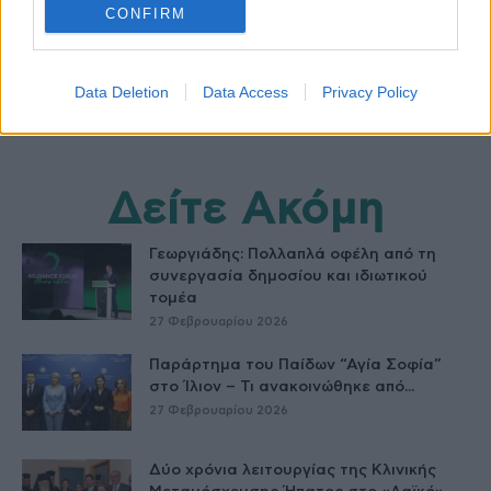
CONFIRM
Data Deletion
Data Access
Privacy Policy
Δείτε Ακόμη
Γεωργιάδης: Πολλαπλά οφέλη από τη
συνεργασία δημοσίου και ιδιωτικού
τομέα
27 Φεβρουαρίου 2026
Παράρτημα του Παίδων “Αγία Σοφία”
στο Ίλιον – Τι ανακοινώθηκε από...
27 Φεβρουαρίου 2026
Δύο χρόνια λειτουργίας της Κλινικής