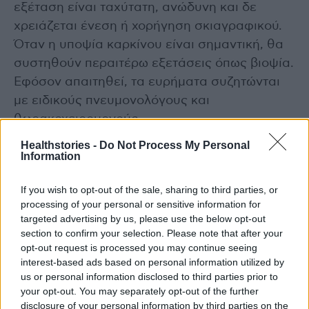
εξέταση είναι ταχύτατη, ανώδυνη και δε
χρειάζεται ένεση ή χορήγηση σκιαγραφικού.
Όταν η υποψία καρκίνου είναι σημαντική, θα
συστηθούν περαιτέρω εξετάσεις όπως βιοψία.
Εφόσον απαιτηθεί, τα ευρήματα συζητώνται
με ειδικούς πνευμονολόγους και
θωρακοχειρουργούς.
Healthstories -
Do Not Process My Personal
Information
Διαβάστε επίσης
Ελληνική Αντικαρκινική Εταιρεία- Εκστρατεία
If you wish to opt-out of the sale, sharing to third parties, or
processing of your personal or sensitive information for
SmokeFreeGreece: Στόχος να μειωθούν οι
targeted advertising by us, please use the below opt-out
καπνιστές
section to confirm your selection. Please note that after your
opt-out request is processed you may continue seeing
interest-based ads based on personal information utilized by
Δερματολογική Εταιρεία &#8211; Λέπρα:
us or personal information disclosed to third parties prior to
Κανένας κίνδυνος και κανένας λόγος
your opt-out. You may separately opt-out of the further
στιγματισμού
disclosure of your personal information by third parties on the