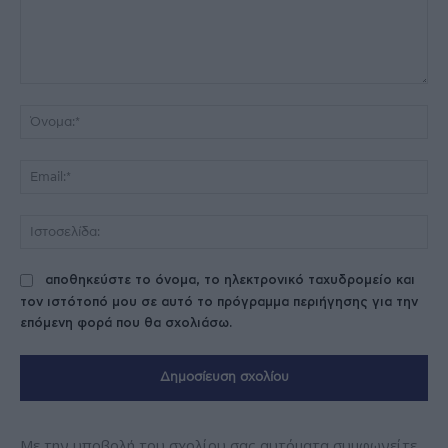
Σχόλιο:
Όν
Ema
Ισ
αποθηκεύστε το όνομα, το ηλεκτρονικό ταχυδρομείο και
τον ιστότοπό μου σε αυτό το πρόγραμμα περιήγησης για την
επόμενη φορά που θα σχολιάσω.
Με την υποβολή του σχολίου σας αυτόματα συμφωνείτε