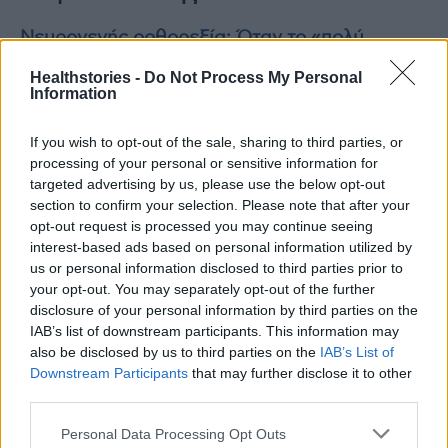
Νευρογενής ορθορεξία: Όταν το «πολύ
υγιεινό» γίνεται «ανθυγιεινό»
Healthstories -
Do Not Process My Personal
Information
Επικίνδυνες ιογενείς λοιμώξεις, αύξηση των
If you wish to opt-out of the sale, sharing to third parties, or
καρκίνων και έξαρση των ψυχικών
processing of your personal or sensitive information for
διαταραχών θα αντιμετωπίσει η ανθρωπότητα
targeted advertising by us, please use the below opt-out
τα επόμενα χρόνια
section to confirm your selection. Please note that after your
opt-out request is processed you may continue seeing
interest-based ads based on personal information utilized by
Αυτές είναι οι τάσεις υγείας και ευεξίας για το
us or personal information disclosed to third parties prior to
2023
your opt-out. You may separately opt-out of the further
disclosure of your personal information by third parties on the
IAB’s list of downstream participants. This information may
also be disclosed by us to third parties on the
IAB’s List of
Downstream Participants
that may further disclose it to other
TAGS
Πρωτοχρονιά
Ρόδι
third parties.
Personal Data Processing Opt Outs