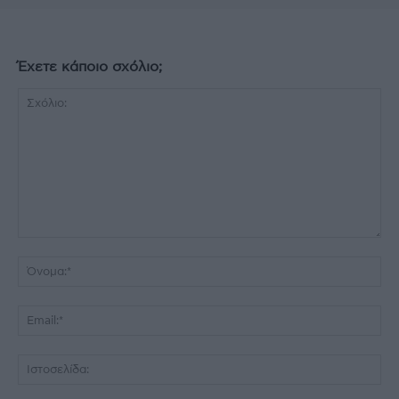
Έχετε κάποιο σχόλιο;
Σχόλιο:
Όν
Ema
Ισ