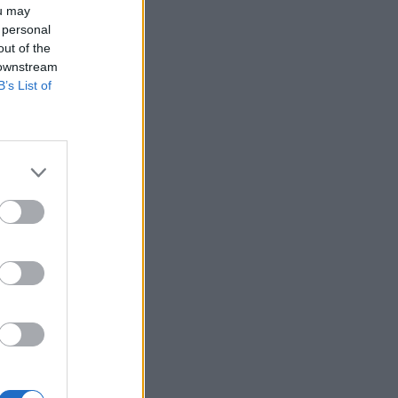
ou may
 personal
out of the
 downstream
B’s List of