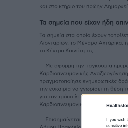
και στο κτήριο του πρώην Δημαρχε
Τα σημεία που είχαν ήδη απι
Τα σημεία στα οποία έχουν τοποθετ
Λιονταριών, το Μέγαρο Αχτάρικα, 
το Κέντρο Κοινότητας.
Με αφορμή την παγκόσμια ημέρα
Καρδιοπνευμονικής Αναζωογόνηση
πραγματοποίησε ενημερωτικές δράσε
την ευκαιρία να γνωρίσει τη θέση 
για τον τρόπο λειτουργίας τους κα
Καρδιοπνευμονική Αναζωογόνηση.
Healthstor
If you wish 
Επισημαίνεται ότι στην χρήση το
sensitive in
Δήμου Ηρακλείου, ενώ αναμένεται 