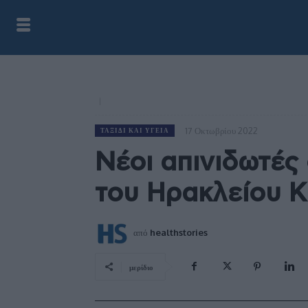
17 Οκτωβρίου 2022
ΤΑΞΊΔΙ ΚΑΙ ΥΓΕΊΑ
Νέοι απινιδωτές 
του Ηρακλείου 
από
healthstories
μερίδιο