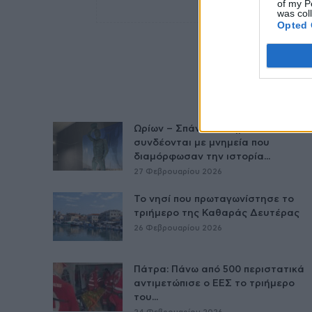
of my P
was col
Opted 
Ωρίων – Σπάνια νοσήματα
συνδέονται με μνημεία που
διαμόρφωσαν την ιστορία...
27 Φεβρουαρίου 2026
Το νησί που πρωταγωνίστησε το
τριήμερο της Καθαράς Δευτέρας
26 Φεβρουαρίου 2026
Πάτρα: Πάνω από 500 περιστατικά
αντιμετώπισε ο ΕΕΣ το τριήμερο
του...