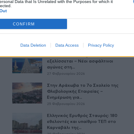
ersonal Data that Is Unrelated with the Purposes for which it
lected.
Out
CONFIRM
Δείτε Ακόμη
Data Deletion
Data Access
Privacy Policy
Το Andros Challenge & Festival
εξελίσσεται – Νέοι ασφάλτινοι
αγώνες στη...
27 Φεβρουαρίου 2026
Στην Αράχωβα το 7ο Σχολείο της
Φλεβολογικής Εταιρείας –
Ενημέρωση για...
25 Φεβρουαρίου 2026
Ελληνικός Ερυθρός Σταυρός: 180
εθελοντές και υπαίθριο ΤΕΠ στο
Καρναβάλι της...