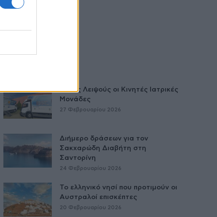
Στους Λειψούς οι Κινητές Ιατρικές
Μονάδες
27 Φεβρουαρίου 2026
Διήμερο δράσεων για τον
Σακχαρώδη Διαβήτη στη
Σαντορίνη
24 Φεβρουαρίου 2026
Το ελληνικό νησί που προτιμούν οι
Αυστραλοί επισκέπτες
20 Φεβρουαρίου 2026