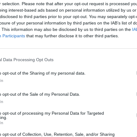
r selection. Please note that after your opt-out request is processed y
eing interest-based ads based on personal information utilized by us or
disclosed to third parties prior to your opt-out. You may separately opt-
losure of your personal information by third parties on the IAB’s list of
. This information may also be disclosed by us to third parties on the
IA
Participants
that may further disclose it to other third parties.
αριασμό στο σούπερ μάρκετ και να τρώτε υγιεινά
θανάτων, εκτεταμένη αύξηση στα κρούσματα
l Data Processing Opt Outs
o opt-out of the Sharing of my personal data.
In
απινιδωτές
Ηράκλειο Κρήτης
o opt-out of the Sale of my Personal Data.
In
to opt-out of processing my Personal Data for Targeted
ing.
In
o opt-out of Collection, Use, Retention, Sale, and/or Sharing