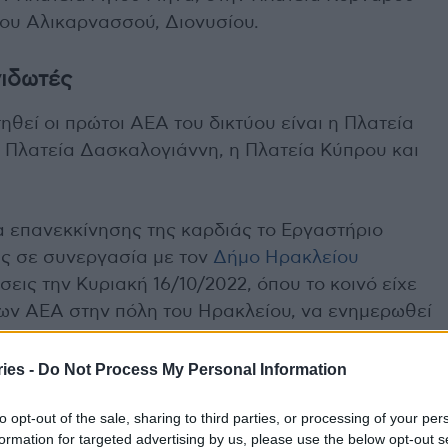
ίου Αλικαρνασσού, Διονυσίου.
νιδωτές
ηθεί οι πρώτοι ΑΕΑ του δικτύου είναι η Πλατεία
η Πλατεία Δασκαλογιάννη, η Πλατεία Κύπρου και
 επανεκκίνησης της καρδιάς το Εργαστήριο
ς σε συνεργασία με τον
Δήμο Ηρακλείου
ις την Κυριακή 16/10/2022, όπου το κοινό είχε
των ΑΕΑ στην πόλη του Ηρακλείου, να ενημερωθεί
θώς επίσης και να εξασκηθεί στην
ies -
Do Not Process My Personal Information
to opt-out of the sale, sharing to third parties, or processing of your per
υ ΑΕΑ έχουν ήδη εκπαιδευτεί υπάλληλοι του
formation for targeted advertising by us, please use the below opt-out s
το προσεχές διάστημα οι εκπαιδευτικές δράσεις