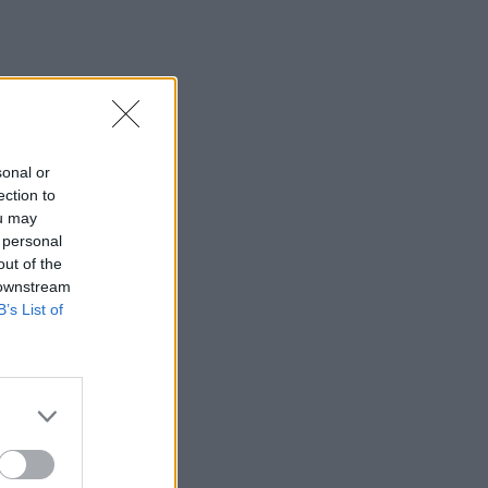
sonal or
ection to
ou may
 personal
out of the
 downstream
B’s List of