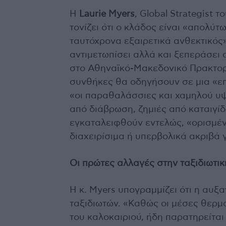
Η
Laurie Myers
, Global Strategist τ
τονίζει ότι ο κλάδος είναι «απολύ
ταυτόχρονα εξαιρετικά ανθεκτικός»
αντιμετωπίσει αλλά και ξεπεράσει 
στο Αθηναϊκό-Μακεδονικό Πρακτορε
συνθήκες θα οδηγήσουν σε μια «επ
«οι παραθαλάσσιες και χαμηλού υ
από διάβρωση, ζημιές από καταιγί
εγκαταλειφθούν εντελώς, «ορισμέ
διαχειρίσιμα ή υπερβολικά ακριβά 
Οι πρώτες αλλαγές στην ταξιδιωτι
Η κ. Myers υπογραμμίζει ότι η αυξ
ταξιδιωτών. «Καθώς οι μέσες θερμο
του καλοκαιριού, ήδη παρατηρείται