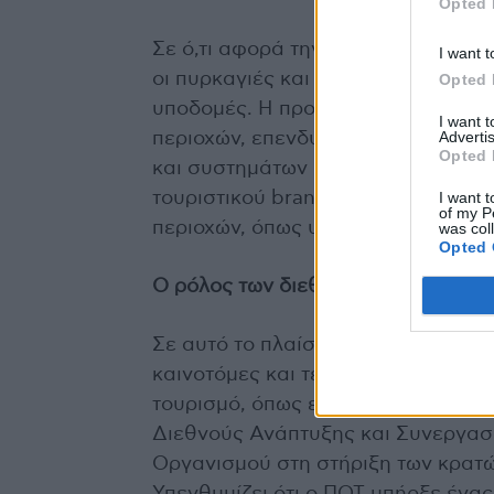
Opted 
Σε ό,τι αφορά την Ελλάδα και εδώ
I want t
οι πυρκαγιές και η διάβρωση των α
Opted 
υποδομές. Η προσαρμογή απαιτεί α
I want 
Advertis
περιοχών, επενδύσεις σε υποδομές
Opted 
και συστημάτων διαχείρισης νερού 
τουριστικού brand της Ελλάδας με 
I want t
of my P
περιοχών, όπως υπογραμμίζει η ίδια
was col
Opted 
Ο ρόλος των διεθνών οργανισμών 
Σε αυτό το πλαίσιο ο
Παγκόσμιος Ο
καινοτόμες και τεχνικές λύσεις» 
τουρισμό, όπως επισημαίνει ο
Patri
Διεθνούς Ανάπτυξης και Συνεργασί
Οργανισμού στη στήριξη των κρατώ
Υπενθυμίζει ότι ο ΠΟΤ υπήρξε ένα