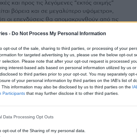
χές και προς τις λεγόμενες “εκτός αιχμής”
είται βόρεια και σε μεγαλύτερο υψόμετρο»,
ότι οι επενδύσεις θα απομακρυνθούν από τις
ς και θα κατευθυνθούν προς την ενδοχώρα, σε
ies -
Do Not Process My Personal Information
Το προϊόν θα διαφοροποιηθεί, με λιγότερη
 θάλασσα, άμμος» και περισσότερες
to opt-out of the sale, sharing to third parties, or processing of your per
εια του έτους. Όσοι δεν προσαρμοστούν θα
formation for targeted advertising by us, please use the below opt-out s
α ασφάλιστρα, συχνότερες επισκευές, διακοπές
r selection. Please note that after your opt-out request is processed y
eing interest-based ads based on personal information utilized by us or
τι που θα περιορίσει τα κέρδη τους.
disclosed to third parties prior to your opt-out. You may separately opt-
losure of your personal information by third parties on the IAB’s list of
χανία αντιδρά αργά, σύμφωνα με την ίδια,
. This information may also be disclosed by us to third parties on the
IA
 υπάρχει έλλειψη συντονισμού και
Participants
that may further disclose it to other third parties.
λληλα, άλλες κρίσεις, όπως η πανδημία, ο
τάθεια, μετατοπίζουν την προσοχή.
l Data Processing Opt Outs
ροσαρμογές στον τουρισμό, από την κλιματική
o opt-out of the Sharing of my personal data.