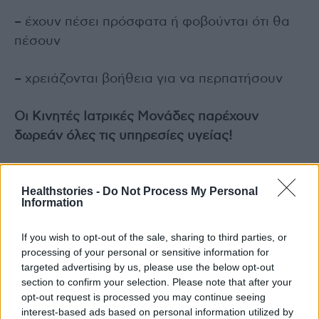
– έχουν πέσει πρόσφατα ή φοβούνται ότι θα
πέσουν
– χρειάζονται βοήθεια για να περπατήσουν
Οι Κινητές Ιατρικές Μονάδες παρέχουν
δωρεάν όλες τις υπηρεσίες υγείας!
Ηλεκτρονική καταχώρηση ραντεβού μέσω:
Healthstories -
Do Not Process My Personal
Information
Της
ιστοσελίδας των ΚΙΜ
ή της εφαρμογής
MyKIM διαθέσιμη σε Playstore & Appstore
If you wish to opt-out of the sale, sharing to third parties, or
processing of your personal or sensitive information for
targeted advertising by us, please use the below opt-out
Για περισσότερες πληροφορίες μπορείτε να
section to confirm your selection. Please note that after your
καλείτε στο τηλέφωνο:
opt-out request is processed you may continue seeing
+30 210 2447694 (Δευ – Παρ | 13:00 – 16:00)
interest-based ads based on personal information utilized by