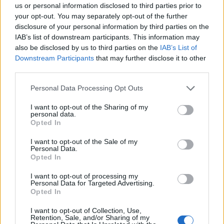
us or personal information disclosed to third parties prior to
your opt-out. You may separately opt-out of the further
Διαβάστε επίσης
disclosure of your personal information by third parties on the
IAB’s list of downstream participants. This information may
Η αξία και τα όρια του προληπτικού ελέγχου
also be disclosed by us to third parties on the
IAB’s List of
για τον καρκίνο του προστάτη: Νεότερα
Downstream Participants
that may further disclose it to other
δεδομένα
third parties.
Personal Data Processing Opt Outs
Αναψυκτικά, αλκοόλ και ενεργειακά ποτά: Οι
κρυφοί εχθροί του εγκεφάλου
I want to opt-out of the Sharing of my
personal data.
Opted In
I want to opt-out of the Sale of my
Personal Data.
TAGS
Κινητές Ιατρικές Μονάδες
Νίσυρος
Opted In
I want to opt-out of processing my
Personal Data for Targeted Advertising.
Opted In
I want to opt-out of Collection, Use,
Retention, Sale, and/or Sharing of my