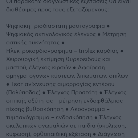
Οι παρακάτω διαγνωστικές εξετάσεις θα είναι
διαθέσιμες προς τους εξεταζόμενους:
Ψηφιακή τρισδιάστατη μαστογραφία ●
Ψηφιακός ακτινολογικός έλεγχος ● Μέτρηση
οστικής πυκνότητας ●
Ηλεκτροκαρδιογράφημα – triplex καρδιάς ●
Χειρουργική εκτίμηση θυρεοειδούς και
μαστού, έλεγχος κιρσών ● Αφαίρεση
σμηγματογόνων κύστεων, λιπωμάτων, σπίλων
● Τεστ ανίχνευσης αιμορραγίας εντέρου
(Πολύποδας) ● Έλεγχος Προστάτη ● Έλεγχος
οπτικής οξύτητας – μέτρηση ενδοφθάλμιας
πίεσης βυθοσκόπηση ● Ακοόγραμμα –
τυμπανόγραμμα – ενδοσκόπηση ● Έλεγχος
σκελετικών ανωμαλιών σε παιδιά (σκολίωση,
κύφωση), ορθοπαιδική εξέταση ● Διάγνωση