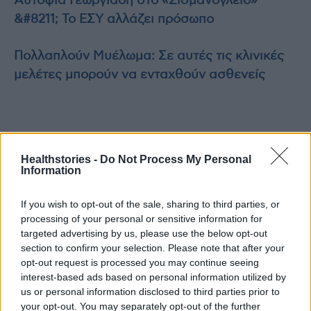
Αυτοψία Γεωργιάδη στο «Σισμανόγλειο»
&#8211; Το ΕΣΥ αλλάζει πρόσωπο
Πολλαπλούν Μυέλωμα: Σε αυτές τις κλινικές
μελέτες μπορούν να ενταχθούν ασθενείς
TAGS
δωρεάν εξετάσεις σε δήμους της Αττικής
Healthstories -
Do Not Process My Personal
ΕΔΔΥΠΠΥ και Ελληνικό Ίδρυμα Ογκολογίας
Information
If you wish to opt-out of the sale, sharing to third parties, or
processing of your personal or sensitive information for
targeted advertising by us, please use the below opt-out
section to confirm your selection. Please note that after your
opt-out request is processed you may continue seeing
interest-based ads based on personal information utilized by
HS Team
us or personal information disclosed to third parties prior to
your opt-out. You may separately opt-out of the further