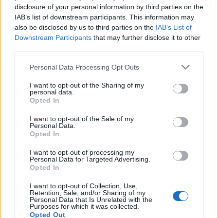
disclosure of your personal information by third parties on the
IAB’s list of downstream participants. This information may
also be disclosed by us to third parties on the
IAB’s List of
Downstream Participants
that may further disclose it to other
third parties.
Personal Data Processing Opt Outs
I want to opt-out of the Sharing of my
personal data.
Opted In
Δείτε Ακόμη
I want to opt-out of the Sale of my
Personal Data.
Ωρίων – Σπάνια νοσήματα συνδέονται
Opted In
με μνημεία που διαμόρφωσαν την
ιστορία...
I want to opt-out of processing my
Personal Data for Targeted Advertising.
27 Φεβρουαρίου 2026
Opted In
Το Andros Challenge & Festival
I want to opt-out of Collection, Use,
εξελίσσεται – Νέοι ασφάλτινοι αγώνες
Retention, Sale, and/or Sharing of my
Personal Data that Is Unrelated with the
στη...
Purposes for which it was collected.
27 Φεβρουαρίου 2026
Opted Out