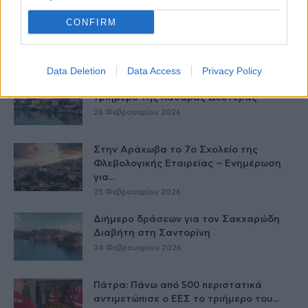
Στους Λειψούς οι Κινητές Ιατρικές
CONFIRM
Μονάδες
27 Φεβρουαρίου 2026
Data Deletion
Data Access
Privacy Policy
Το νησί που πρωταγωνίστησε το
τριήμερο της Καθαράς Δευτέρας
26 Φεβρουαρίου 2026
Στην Αράχωβα το 7ο Σχολείο της
Φλεβολογικής Εταιρείας – Ενημέρωση
για...
25 Φεβρουαρίου 2026
Διήμερο δράσεων για τον Σακχαρώδη
Διαβήτη στη Σαντορίνη
24 Φεβρουαρίου 2026
Πάτρα: Πάνω από 500 περιστατικά
αντιμετώπισε ο ΕΕΣ το τριήμερο του...