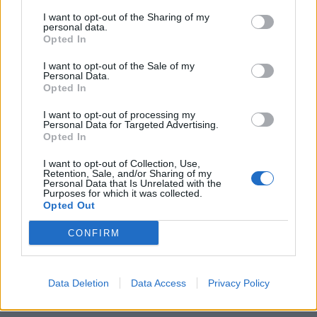
ιστορία...
I want to opt-out of the Sharing of my
27 Φεβρουαρίου 2026
personal data.
Opted In
Το Andros Challenge & Festival
εξελίσσεται – Νέοι ασφάλτινοι αγώνες
I want to opt-out of the Sale of my
Personal Data.
στη...
Opted In
27 Φεβρουαρίου 2026
I want to opt-out of processing my
Στους Λειψούς οι Κινητές Ιατρικές
Personal Data for Targeted Advertising.
Μονάδες
Opted In
27 Φεβρουαρίου 2026
I want to opt-out of Collection, Use,
Retention, Sale, and/or Sharing of my
Personal Data that Is Unrelated with the
Το νησί που πρωταγωνίστησε το
Purposes for which it was collected.
τριήμερο της Καθαράς Δευτέρας
Opted Out
26 Φεβρουαρίου 2026
CONFIRM
Στην Αράχωβα το 7ο Σχολείο της
Φλεβολογικής Εταιρείας – Ενημέρωση
Data Deletion
Data Access
Privacy Policy
για...
25 Φεβρουαρίου 2026