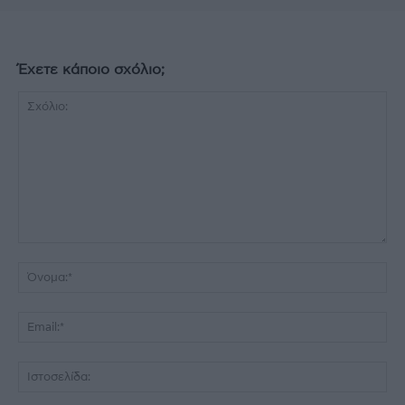
Έχετε κάποιο σχόλιο;
Σχόλιο:
Όν
Ema
Ισ