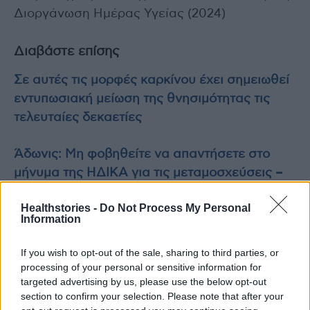
Διοργάνωση Ημέρας Υγείας (2024)
Διαβάστε επίσης
Σε αυτές τις μορφές καρκίνου έχει σημειωθεί
εντυπωσιακή μείωση της θνησιμότητας τις
τελευταίες δεκαετίες
Άδωνις: Μη φοβηθείτε να απαντήσετε στο
μήνυμα της ΗΔΙΚΑ για τις μεταμοσχεύσεις –
Είναι μεγάλη πράξη αλτρουισμού
Healthstories -
Do Not Process My Personal
Information
If you wish to opt-out of the sale, sharing to third parties, or
TAGS
Ημέρα Υγείας
Ιατρικός Σύλλογος Θεσσαλονίκης
processing of your personal or sensitive information for
targeted advertising by us, please use the below opt-out
section to confirm your selection. Please note that after your