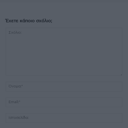
Έχετε κάποιο σχόλιο;
Σχόλιο:
Όν
Ema
Ισ