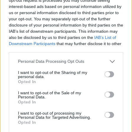
opt-out request is processed you may continue seeing
interest-based ads based on personal information utilized by
us or personal information disclosed to third parties prior to
your opt-out. You may separately opt-out of the further
disclosure of your personal information by third parties on the
IAB’s list of downstream participants. This information may
healthstories
also be disclosed by us to third parties on the
IAB’s List of
Downstream Participants
that may further disclose it to other
third parties.
Personal Data Processing Opt Outs
I want to opt-out of the Sharing of my
personal data.
Opted In
I want to opt-out of the Sale of my
Personal Data.
Opted In
Δείτε Ακόμη
I want to opt-out of processing my
Personal Data for Targeted Advertising.
Ωρίων – Σπάνια νοσήματα συνδέονται
Opted In
με μνημεία που διαμόρφωσαν την