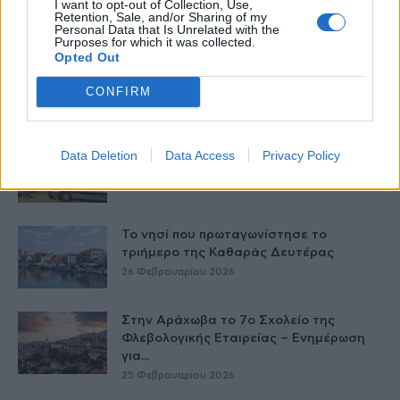
I want to opt-out of Collection, Use,
ιστορία...
Retention, Sale, and/or Sharing of my
27 Φεβρουαρίου 2026
Personal Data that Is Unrelated with the
Purposes for which it was collected.
Opted Out
Το Andros Challenge & Festival
εξελίσσεται – Νέοι ασφάλτινοι αγώνες
CONFIRM
στη...
27 Φεβρουαρίου 2026
Στους Λειψούς οι Κινητές Ιατρικές
Data Deletion
Data Access
Privacy Policy
Μονάδες
27 Φεβρουαρίου 2026
Το νησί που πρωταγωνίστησε το
τριήμερο της Καθαράς Δευτέρας
26 Φεβρουαρίου 2026
Στην Αράχωβα το 7ο Σχολείο της
Φλεβολογικής Εταιρείας – Ενημέρωση
για...
25 Φεβρουαρίου 2026