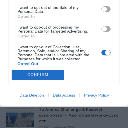
I want to opt-out of the Sale of my
Personal Data.
Opted In
I want to opt-out of processing my
Personal Data for Targeted Advertising.
Opted In
I want to opt-out of Collection, Use,
Retention, Sale, and/or Sharing of my
Personal Data that Is Unrelated with the
Purposes for which it was collected.
Opted Out
Δείτε Ακόμη
CONFIRM
Ωρίων – Σπάνια νοσήματα συνδέονται
με μνημεία που διαμόρφωσαν την
ιστορία...
Data Deletion
Data Access
Privacy Policy
27 Φεβρουαρίου 2026
Το Andros Challenge & Festival
εξελίσσεται – Νέοι ασφάλτινοι αγώνες
στη...
27 Φεβρουαρίου 2026