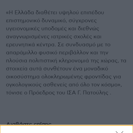
«Η Ελλάδα διαθέτει υψηλού επιπέδου
επιστημονικό δυναμικό, σύγχρονες
υγειονομικές υποδομές και διεθνώς
αναγνωρισμένες ιατρικές σχολές και
ερευνητικά κέντρα. Σε συνδυασμό με το
απαράμιλλο φυσικό περιβάλλον και την
πλούσια πολιτιστική κληρονομιά της χώρας, τα
στοιχεία αυτά συνθέτουν ένα μοναδικό
οικοσύστημα ολοκληρωμένης φροντίδας για
ογκολογικούς ασθενείς από όλο τον κόσμο»,
τόνισε ο Πρόεδρος του ΙΣΑ Γ. Πατούλης .
Διαβάστε επίσης