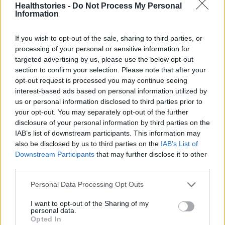
Healthstories -
Do Not Process My Personal
Αξιολόγηση ΕΣΥ: Τι δηλώνουν οι ασθενείς, τι
Information
εκτιμά ο Άδ. Γεωργιάδης
If you wish to opt-out of the sale, sharing to third parties, or
Τροφές-«παγίδες» για το σάκχαρο
processing of your personal or sensitive information for
targeted advertising by us, please use the below opt-out
section to confirm your selection. Please note that after your
opt-out request is processed you may continue seeing
interest-based ads based on personal information utilized by
us or personal information disclosed to third parties prior to
your opt-out. You may separately opt-out of the further
disclosure of your personal information by third parties on the
TAGS
κλινικές μελέτες
IAB’s list of downstream participants. This information may
also be disclosed by us to third parties on the
IAB’s List of
Downstream Participants
that may further disclose it to other
third parties.
Personal Data Processing Opt Outs
I want to opt-out of the Sharing of my
personal data.
healthstories
Opted In