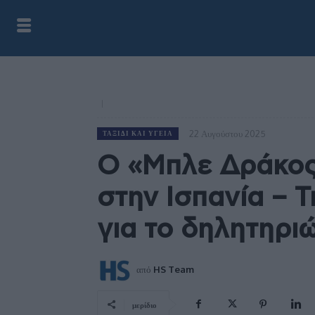
22 Αυγούστου 2025
ΤΑΞΊΔΙ ΚΑΙ ΥΓΕΊΑ
Ο «Μπλε Δράκος»
στην Ισπανία – Τ
για το δηλητηρι
από
HS Team
μερίδιο