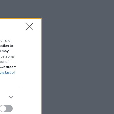
sonal or
ection to
ou may
 personal
out of the
 downstream
B’s List of