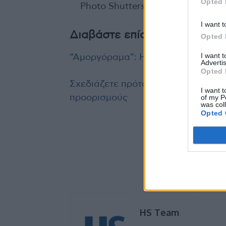
Opted 
Photo Shutterstock
I want t
Διαβάστε επίσης
Opted 
I want 
“Αμοργόραμα”: Η πρωτοβουλία των 
Advertis
Opted 
Σχεδιάζετε πρόταση γάμου; Επιλέξ
I want t
προορισμούς
of my P
was col
Opted 
HS Team