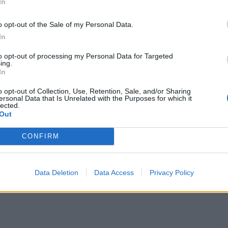
In
o opt-out of the Sale of my Personal Data.
In
to opt-out of processing my Personal Data for Targeted
ψαράδων που αλλάζει την αλιεία στο Αιγαίο
ing.
In
τε έναν από αυτούς τους ρομαντικούς
o opt-out of Collection, Use, Retention, Sale, and/or Sharing
ersonal Data that Is Unrelated with the Purposes for which it
lected.
Out
CONFIRM
Data Deletion
Data Access
Privacy Policy
TAGS
Μπλε Δράκος