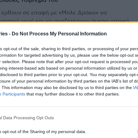
ηριώδες τσίμπημά του
ς έρθουν σε επαφή με «Μπλε Δράκο» να
λασσινό νερό και να αναζητήσουν άμεσα ιατρική
 Το τσίμπημα μπορεί να προκαλέσει ναυτία,
ies -
Do Not Process My Personal Information
ώματα, κάτι που καθιστά την έγκαιρη ιατρική
to opt-out of the sale, sharing to third parties, or processing of your per
formation for targeted advertising by us, please use the below opt-out s
r selection. Please note that after your opt-out request is processed y
 Δράκος
eing interest-based ads based on personal information utilized by us or
disclosed to third parties prior to your opt-out. You may separately opt-
 του δεν είναι μόνο η εμφάνισή του, αλλά η
losure of your personal information by third parties on the IAB’s list of
λητήριο από τα θηράματά του. Ο Glaucus
. This information may also be disclosed by us to third parties on the
IA
λητηριώδη θαλάσσια πλάσματα, όπως η
Participants
that may further disclose it to other third parties.
 να απορροφήσει το δηλητήριο από τα κεντριά
ό. Το αποτέλεσμα είναι ένα δηλητήριο που, όταν
, μπορεί να προκαλέσει σοβαρές αντιδράσεις,
l Data Processing Opt Outs
o opt-out of the Sharing of my personal data.