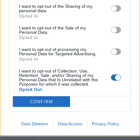
ιστορία...
I want to opt-out of the Sharing of my
27 Φεβρουαρίου 2026
personal data.
Opted In
Το Andros Challenge & Festival
εξελίσσεται – Νέοι ασφάλτινοι αγώνες
I want to opt-out of the Sale of my
Personal Data.
στη...
Opted In
27 Φεβρουαρίου 2026
I want to opt-out of processing my
Στους Λειψούς οι Κινητές Ιατρικές
Personal Data for Targeted Advertising.
Μονάδες
Opted In
27 Φεβρουαρίου 2026
I want to opt-out of Collection, Use,
Retention, Sale, and/or Sharing of my
Personal Data that Is Unrelated with the
Το νησί που πρωταγωνίστησε το
Purposes for which it was collected.
τριήμερο της Καθαράς Δευτέρας
Opted Out
26 Φεβρουαρίου 2026
CONFIRM
Στην Αράχωβα το 7ο Σχολείο της
Φλεβολογικής Εταιρείας – Ενημέρωση
Data Deletion
Data Access
Privacy Policy
για...
25 Φεβρουαρίου 2026