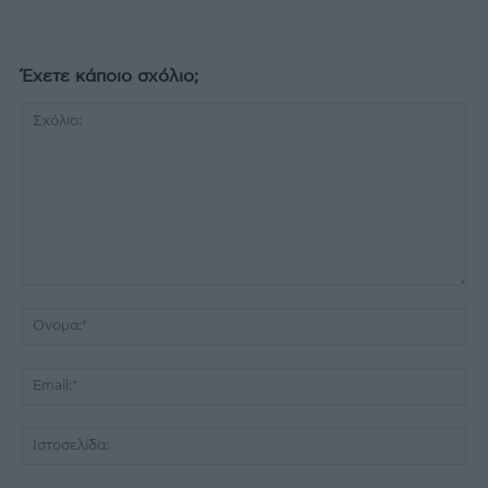
Έχετε κάποιο σχόλιο;
Σχόλιο:
Όν
Ema
Ισ