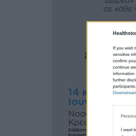
Healthstor
If you wish 
sensitive in
confirm you
continue se
information 
further disc
participants
Downstream 
Persona
I want t