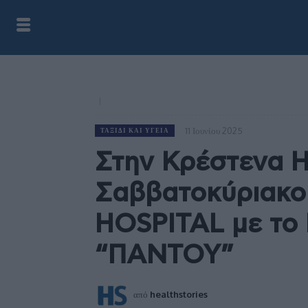
11 Ιουνίου 2025
ΤΑΞΊΔΙ ΚΑΙ ΥΓΕΊΑ
Στην Κρέστενα Η
Σαββατοκύριακ
HOSPITAL με το
“ΠΑΝΤΟΥ”
από
healthstories