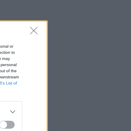
sonal or
ection to
ou may
 personal
out of the
 downstream
B’s List of