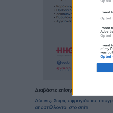
Opted 
I want t
Opted 
I want 
Advertis
Opted 
I want t
of my P
was col
Opted 
Διαβάστε επίσης
Άδωνις: Χωρίς σφραγίδα και υπογρ
αποστέλλονται στο σπίτι