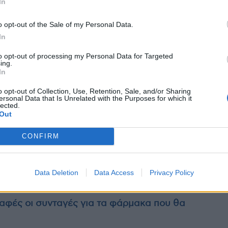
In
o opt-out of the Sale of my Personal Data.
In
to opt-out of processing my Personal Data for Targeted
ing.
In
o opt-out of Collection, Use, Retention, Sale, and/or Sharing
ersonal Data that Is Unrelated with the Purposes for which it
lected.
Out
CONFIRM
Data Deletion
Data Access
Privacy Policy
αφές οι συνταγές για τα φάρμακα που θα