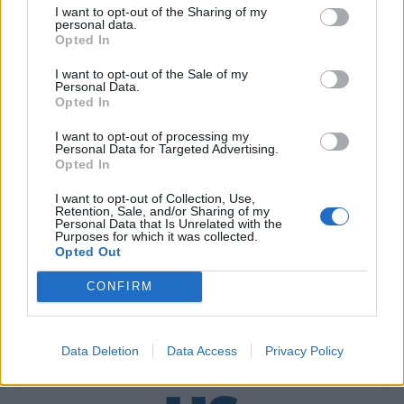
I want to opt-out of the Sharing of my
Άσκηση και Διατροφή»
personal data.
Opted In
Global Traveler: Νέες διακρίσεις για Ελλάδα
I want to opt-out of the Sale of my
Personal Data.
και Σαντορίνη
Opted In
I want to opt-out of processing my
Personal Data for Targeted Advertising.
Opted In
I want to opt-out of Collection, Use,
Retention, Sale, and/or Sharing of my
Personal Data that Is Unrelated with the
Purposes for which it was collected.
Opted Out
CONFIRM
TAGS
Στα Χανιά η «Μεγάλη Γιορτή για Άσκηση και Διατροφή»
Data Deletion
Data Access
Privacy Policy