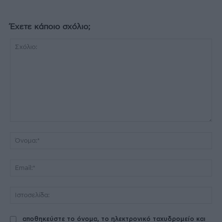
Έχετε κάποιο σχόλιο;
Σχόλιο:
Όν
Ema
Ισ
αποθηκεύστε το όνομα, το ηλεκτρονικό ταχυδρομείο και