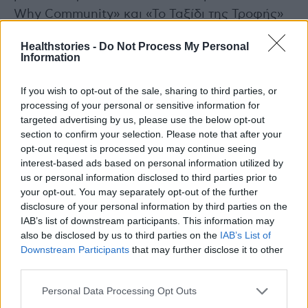
Why Community» και «Το Ταξίδι της Τροφής»
με το «ΜΠΟΡΟΥΜΕ». Επίσης, στο περίπτερο
Healthstories -
Do Not Process My Personal
της UNICEF, οι μικροί μας φίλοι διασκέδασαν
Information
και έμαθαν για τα δικαιώματά τους μέσω του
παιχνιδιού «Δικαιώματα του Παιδιού» και
If you wish to opt-out of the sale, sharing to third parties, or
processing of your personal or sensitive information for
ενημερώθηκαν σχετικά με την πλατφόρμα U-
targeted advertising by us, please use the below opt-out
Report της UNICEF.
section to confirm your selection. Please note that after your
opt-out request is processed you may continue seeing
Το ταξίδι της Εθνικής Δράσης κατά της
interest-based ads based on personal information utilized by
us or personal information disclosed to third parties prior to
Παιδικής Παχυσαρκίας
συνεχίζεται! Επόμενος
your opt-out. You may separately opt-out of the further
προγραμματισμένος σταθμός για τη «Μεγάλη
disclosure of your personal information by third parties on the
Γιορτή για Άσκηση και Διατροφή»: η Σύρος,
IAB’s list of downstream participants. This information may
also be disclosed by us to third parties on the
IAB’s List of
στις 10 Μαΐου.
Downstream Participants
that may further disclose it to other
third parties.
Διαβάστε επίσης
Personal Data Processing Opt Outs
Η Μυτιλήνη υποδέχτηκε τη «Μεγάλη Γιορτή για