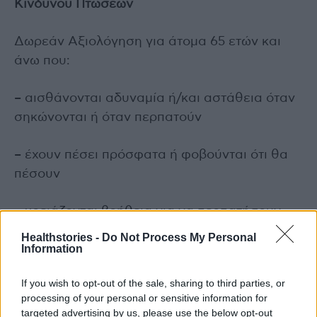
Κινδύνου Πτώσεων
Δωρεάν Αξιολόγηση για άτομα 65 ετών και
άνω που:
– αισθάνονται αδυναμία ή/και αστάθεια όταν
σηκώνονται ή όταν περπατούν
– έχουν πέσει πρόσφατα ή φοβούνται ότι θα
πέσουν
– χρειάζονται βοήθεια για να περπατήσουν
Healthstories -
Do Not Process My Personal
Information
Οι Κινητές Ιατρικές Μονάδες παρέχουν
δωρεάν όλες τις υπηρεσίες υγείας!
If you wish to opt-out of the sale, sharing to third parties, or
processing of your personal or sensitive information for
Ηλεκτρονική καταχώρηση ραντεβού μέσω:
targeted advertising by us, please use the below opt-out