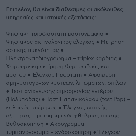
Επιπλέον, θα είναι διαθέσιμες οι ακόλουθες
υπηρεσίες και ιατρικές εξετάσεις:
Ψηφιακή τρισδιάστατη μαστογραφία ●
Ψηφιακός ακτινολογικός έλεγχος ● Μέτρηση
οστικής πυκνότητας ●
Ηλεκτροκαρδιογράφημα – triplex καρδιάς ●
Χειρουργική εκτίμηση θυρεοειδούς και
μαστού ● Έλεγχος Προστάτη ● Αφαίρεση
σμηγματογόνων κύστεων, λιπωμάτων, σπίλων
● Τεστ ανίχνευσης αιμορραγίας εντέρου
(Πολύποδας) ● Τεστ Παπανικολάου (test Pap) –
κολπικός υπέρηχος ● Έλεγχος οπτικής
οξύτητας – μέτρηση ενδοφθάλμιας πίεσης –
Βυθοσκόπηση ● Ακοόγραμμα –
τυμπανόγραμμα – ενδοσκόπηση ● Έλεγχος