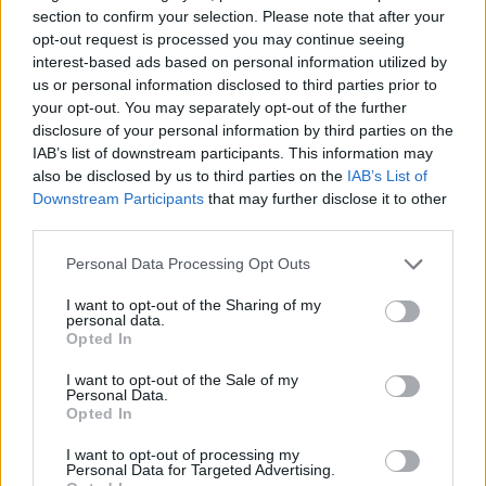
section to confirm your selection. Please note that after your
opt-out request is processed you may continue seeing
Της
ιστοσελίδας
των ΚΙΜ ή της εφαρμογής
interest-based ads based on personal information utilized by
MyKIM διαθέσιμη σε Playstore & Appstore
us or personal information disclosed to third parties prior to
your opt-out. You may separately opt-out of the further
Για περισσότερες πληροφορίες μπορείτε να
disclosure of your personal information by third parties on the
IAB’s list of downstream participants. This information may
καλείτε στο τηλέφωνο: +30 210 2447694 (Δευ
also be disclosed by us to third parties on the
IAB’s List of
– Παρ | 13:00 – 16:00).
Downstream Participants
that may further disclose it to other
third parties.
Διαβάστε επίσης
Personal Data Processing Opt Outs
Πώς να καθαρίσετε το στρώμα αφρού μνήμης
I want to opt-out of the Sharing of my
personal data.
Opted In
Σακούλες τροφίμων: Γίνεται να
χρησιμοποιηθούν ξανά;
I want to opt-out of the Sale of my
Personal Data.
Opted In
I want to opt-out of processing my
Personal Data for Targeted Advertising.
TAGS
Άγιος Ευστράτιος
ΚΙΜ