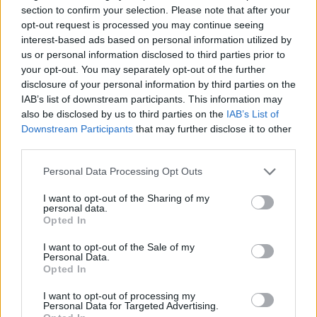
section to confirm your selection. Please note that after your
Ωρίων – Σπάνια νοσήματα συνδέονται
opt-out request is processed you may continue seeing
με μνημεία που διαμόρφωσαν την
interest-based ads based on personal information utilized by
ιστορία...
us or personal information disclosed to third parties prior to
27 Φεβρουαρίου 2026
your opt-out. You may separately opt-out of the further
disclosure of your personal information by third parties on the
Το Andros Challenge & Festival
IAB’s list of downstream participants. This information may
εξελίσσεται – Νέοι ασφάλτινοι αγώνες
also be disclosed by us to third parties on the
IAB’s List of
στη...
Downstream Participants
that may further disclose it to other
27 Φεβρουαρίου 2026
third parties.
Στους Λειψούς οι Κινητές Ιατρικές
Personal Data Processing Opt Outs
Μονάδες
27 Φεβρουαρίου 2026
I want to opt-out of the Sharing of my
personal data.
Opted In
Το νησί που πρωταγωνίστησε το
I want to opt-out of the Sale of my
τριήμερο της Καθαράς Δευτέρας
Personal Data.
26 Φεβρουαρίου 2026
Opted In
I want to opt-out of processing my
Στην Αράχωβα το 7ο Σχολείο της
Personal Data for Targeted Advertising.
Φλεβολογικής Εταιρείας – Ενημέρωση