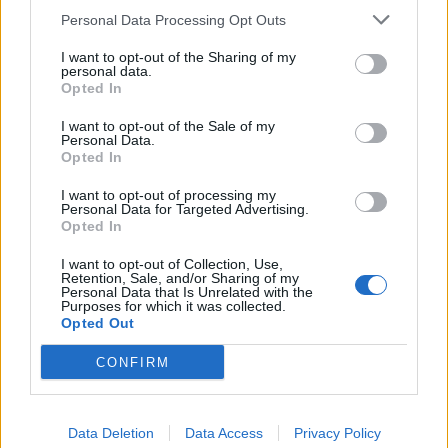
Personal Data Processing Opt Outs
1
2
3
I want to opt-out of the Sharing of my
personal data.
Opted In
Τελευταία Νέα
I want to opt-out of the Sale of my
Personal Data.
9 πράγματα που δεν πρέπει να
Opted In
λέτε σε έναν επισκέπτη
27 Φεβρουαρίου 2026
I want to opt-out of processing my
Personal Data for Targeted Advertising.
Opted In
I want to opt-out of Collection, Use,
Πάνω από 100 μωρά έχουν
Retention, Sale, and/or Sharing of my
Personal Data that Is Unrelated with the
γεννηθεί μέσω εξωσωματικής, με
Purposes for which it was collected.
την υποστήριξη της Be-Live
Opted Out
27 Φεβρουαρίου 2026
CONFIRM
Μεταπροπονητική πείνα: Ο λόγος
που θέλεις να καταβροχθίσεις τα
Data Deletion
Data Access
Privacy Policy
πάντα μετά την άσκηση