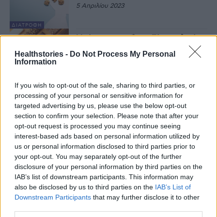
5 Απριλίου 2023
ΔΙΑΤΡΟΦΉ
Μπάρες πρωτεΐνης: Είναι τελικά
καλό σνακ;
Healthstories -
Do Not Process My Personal
29 Μαρτίου 2023
Information
If you wish to opt-out of the sale, sharing to third parties, or
ΔΙΑΤΡΟΦΉ
processing of your personal or sensitive information for
Τα ιδανικά σνακ για μετά την
προπόνηση
targeted advertising by us, please use the below opt-out
section to confirm your selection. Please note that after your
24 Ιουνίου 2022
opt-out request is processed you may continue seeing
interest-based ads based on personal information utilized by
ΔΙΑΤΡΟΦΉ
us or personal information disclosed to third parties prior to
Τρία ή έξι γεύματα την ημέρα; Τι
your opt-out. You may separately opt-out of the further
απαντά η ειδικός;
disclosure of your personal information by third parties on the
8 Μαΐου 2022
IAB’s list of downstream participants. This information may
also be disclosed by us to third parties on the
IAB’s List of
Downstream Participants
that may further disclose it to other
ΔΙΑΤΡΟΦΉ
third parties.