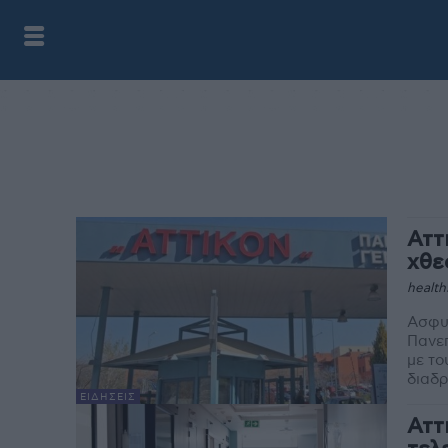
Αττ
χθε
health
Ασφυκ
Πανεπ
με το
διαδρ
ΕΙΔΉΣΕΙΣ
Αττ