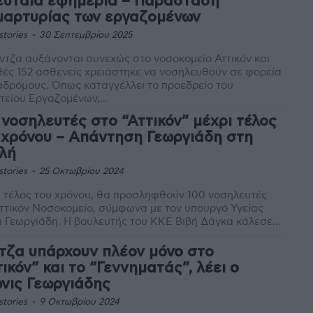
ευταία εφημερία – Παράσταση
μαρτυρίας των εργαζομένων
stories
-
30 Σεπτεμβρίου 2025
ντζα αυξάνονται συνεχώς στο νοσοκομείο Αττικόν και
ές 152 ασθενείς χρειάστηκε να νοσηλευθούν σε φορεία
πως καταγγέλλει το προεδρείο του
είου Εργαζομένων,...
 νοσηλευτές στο “Αττικόν” μέχρι τέλος
 χρόνου – Απάντηση Γεωργιάδη στη
λή
stories
-
25 Οκτωβρίου 2024
 τέλος του χρόνου, θα προσληφθούν 100 νοσηλευτές
ττικόν Νοσοκομείο, σύμφωνα με τον υπουργό Υγείας
Άδωνι Γεωργιάδη. Η βουλευτής του ΚΚΕ Βιβή Δάγκα κάλεσε...
τζα υπάρχουν πλέον μόνο στο
τικόν” και το “Γεννηματάς”, λέει ο
νις Γεωργιάδης
stories
-
9 Οκτωβρίου 2024