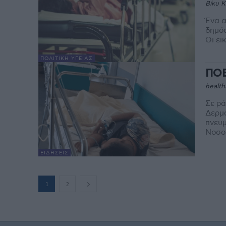
Βίκυ 
Ένα α
δημόσ
Οι ει
ΠΟΛΙΤΙΚΉ ΥΓΕΊΑΣ
ΠΟΕ
health
Σε ρά
Δερμα
πνευμ
Νοσοκ
ΕΙΔΉΣΕΙΣ
1
2