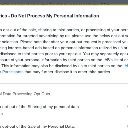
ντζα ως φαινόμενο στα δημόσια νοσοκομεία του ΕΣΥ
 μειωθεί πάρα πολύ, είπε την Τετάρτη ο υπουργός Υγείας
ies -
Do Not Process My Personal Information
ς Γεωργιάδης μιλώντας στον τηλεοπτικό...
νις για ράντζα στο Αττικόν: Γίνονται
to opt-out of the sale, sharing to third parties, or processing of your per
α επέκτασης, έρχονται από όλη την
formation for targeted advertising by us, please use the below opt-out s
άδα
r selection. Please note that after your opt-out request is processed y
eing interest-based ads based on personal information utilized by us or
stories
-
1 Οκτωβρίου 2024
disclosed to third parties prior to your opt-out. You may separately opt-
ινόμενο των ράντζων στο Αττικόν Νοσοκομείο εξήγησε
losure of your personal information by third parties on the IAB’s list of
γός Υγείας Άδωνις Γεωργιάδης. Σε συνέντευξή του
. This information may also be disclosed by us to third parties on the
IA
α στο Action 24, απαντώντας σε ερώτηση για την...
Participants
that may further disclose it to other third parties.
απαντά η διοίκηση του Γ. Γεννηματάς για
 εικόνα της εφημερίας – Ανάρτηση από
l Data Processing Opt Outs
σελάκη
stories
-
16 Μαΐου 2024
o opt-out of the Sharing of my personal data.
ηση στις καταγγελίες της ΟΕΝΓΕ και τα δημοσιεύματα
In
ωτογραφίες δεκάδων φορείων στον χώρο των
όντων Περιστατικών, δίνει η διοίκηση του Νοσοκομείου
o opt-out of the Sale of my Personal Data.