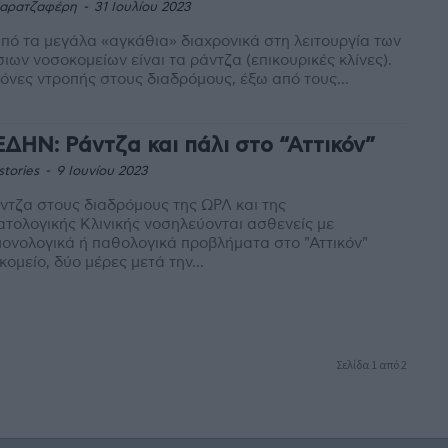
Καρατζαφέρη
-
31 Ιουλίου 2023
πό τα μεγάλα «αγκάθια» διαχρονικά στη λειτουργία των
ιων νοσοκομείων είναι τα ράντζα (επικουρικές κλίνες).
κόνες ντροπής στους διαδρόμους, έξω από τους...
ΔΗΝ: Ράντζα και πάλι στο “Αττικόν”
stories
-
9 Ιουνίου 2023
ντζα στους διαδρόμους της ΩΡΛ και της
τολογικής Κλινικής νοσηλεύονται ασθενείς με
ονολογικά ή παθολογικά προβλήματα στο "Αττικόν"
ομείο, δύο μέρες μετά την...
Σελίδα 1 από 2