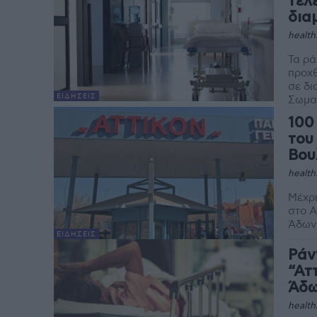
τελ
δια
health
Τα ρά
προχθ
σε διαδρόμους. Ό
ΕΙΔΉΣΕΙΣ
Σωματ
100
του
Βου
health
Μέχρι
στο Α
ΕΙΔΉΣΕΙΣ
Ράν
“Ατ
Άδω
health