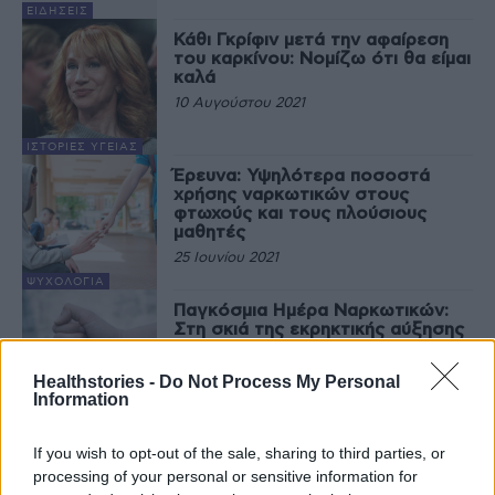
ΕΙΔΉΣΕΙΣ
Κάθι Γκρίφιν μετά την αφαίρεση
του καρκίνου: Νομίζω ότι θα είμαι
καλά
10 Αυγούστου 2021
ΙΣΤΟΡΊΕΣ ΥΓΕΊΑΣ
Έρευνα: Υψηλότερα ποσοστά
χρήσης ναρκωτικών στους
φτωχούς και τους πλούσιους
μαθητές
25 Ιουνίου 2021
ΨΥΧΟΛΟΓΊΑ
Παγκόσμια Ημέρα Ναρκωτικών:
Στη σκιά της εκρηκτικής αύξησης
λόγω COVID-19
25 Ιουνίου 2021
Healthstories -
Do Not Process My Personal
Information
ΠΟΛΙΤΙΚΉ ΥΓΕΊΑΣ
Σε πρώτο πρόσωπο: Μάριος
If you wish to opt-out of the sale, sharing to third parties, or
Ατζέμης Υπεύθυνος Μείωσης
processing of your personal or sensitive information for
Βλάβης Συλλόγου Οροθετικών