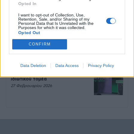
πάντα μετά την άσκηση
Opted In
27 Φεβρουαρίου 2026
I want to opt-out of Collection, Use,
Retention, Sale, and/or Sharing of my
Personal Data that Is Unrelated with the
Purposes for which it was collected.
Ωρίων – Σπάνια νοσήματα
Opted Out
συνδέονται με μνημεία που
διαμόρφωσαν την ιστορία και το
CONFIRM
πνεύμα της χώρας μας
27 Φεβρουαρίου 2026
Data Deletion
Data Access
Privacy Policy
Γεωργιάδης: Πολλαπλά οφέλη από
τη συνεργασία δημοσίου και
ιδιωτικού τομέα
27 Φεβρουαρίου 2026