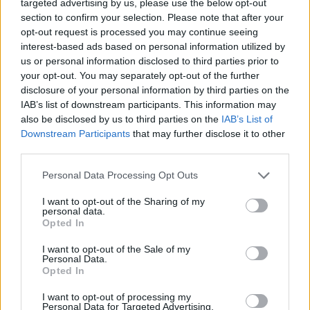
targeted advertising by us, please use the below opt-out
Ελλάδας «Θετική Φωνή»
section to confirm your selection. Please note that after your
12 Ιουνίου 2021
opt-out request is processed you may continue seeing
ΙΣΤΟΡΊΕΣ ΥΓΕΊΑΣ
interest-based ads based on personal information utilized by
us or personal information disclosed to third parties prior to
your opt-out. You may separately opt-out of the further
Τελευταία Νέα
disclosure of your personal information by third parties on the
IAB’s list of downstream participants. This information may
9 πράγματα που δεν πρέπει να
also be disclosed by us to third parties on the
IAB’s List of
λέτε σε έναν επισκέπτη
Downstream Participants
that may further disclose it to other
27 Φεβρουαρίου 2026
third parties.
Personal Data Processing Opt Outs
I want to opt-out of the Sharing of my
Πάνω από 100 μωρά έχουν
personal data.
γεννηθεί μέσω εξωσωματικής, με
Opted In
την υποστήριξη της Be-Live
27 Φεβρουαρίου 2026
I want to opt-out of the Sale of my
Personal Data.
Opted In
Μεταπροπονητική πείνα: Ο λόγος
I want to opt-out of processing my
που θέλεις να καταβροχθίσεις τα
Personal Data for Targeted Advertising.