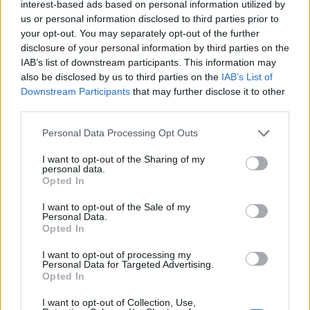
Τελευταία Νέα
interest-based ads based on personal information utilized by
us or personal information disclosed to third parties prior to
9 πράγματα που δεν πρέπει να
your opt-out. You may separately opt-out of the further
λέτε σε έναν επισκέπτη
disclosure of your personal information by third parties on the
27 Φεβρουαρίου 2026
IAB’s list of downstream participants. This information may
also be disclosed by us to third parties on the
IAB’s List of
Downstream Participants
that may further disclose it to other
third parties.
Πάνω από 100 μωρά έχουν
γεννηθεί μέσω εξωσωματικής, με
Personal Data Processing Opt Outs
την υποστήριξη της Be-Live
I want to opt-out of the Sharing of my
27 Φεβρουαρίου 2026
personal data.
Opted In
I want to opt-out of the Sale of my
Μεταπροπονητική πείνα: Ο λόγος
Personal Data.
που θέλεις να καταβροχθίσεις τα
Opted In
πάντα μετά την άσκηση
27 Φεβρουαρίου 2026
I want to opt-out of processing my
Personal Data for Targeted Advertising.
Opted In
Ωρίων – Σπάνια νοσήματα
I want to opt-out of Collection, Use,
συνδέονται με μνημεία που