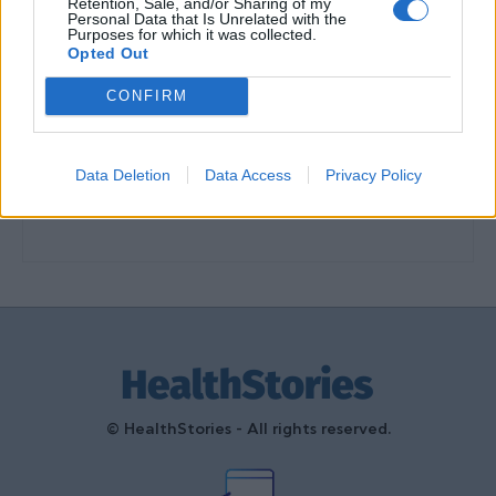
Retention, Sale, and/or Sharing of my
διαμόρφωσαν την ιστορία και το
Personal Data that Is Unrelated with the
Purposes for which it was collected.
πνεύμα της χώρας μας
Opted Out
27 Φεβρουαρίου 2026
CONFIRM
Γεωργιάδης: Πολλαπλά οφέλη από
τη συνεργασία δημοσίου και
ιδιωτικού τομέα
Data Deletion
Data Access
Privacy Policy
27 Φεβρουαρίου 2026
© HealthStories - All rights reserved.