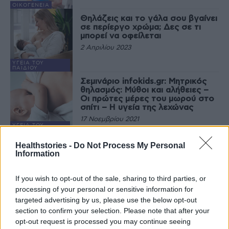
ΟΙΚΟΓΈΝΕΙΑ
Θηλάζεις και το γάλα σου βγαίνει
σε περίεργο χρώμα; Δες σε τι
μπορεί να οφείλεται
2 Απριλίου 2023
ΥΓΕΊΑ ΤΟΥ
ΠΑΙΔΙΟΎ
Σεμινάριο infokids.gr: Μητρικός
θηλασμός: Μύθοι και αλήθειες –
Οι πρώτες μέρες του μωρού στο
σπίτι – Η υγεία της λεχώνας
17 Νοεμβρίου 2021
ΥΓΕΊΑ ΤΟΥ
ΠΑΙΔΙΟΎ
Ο μητρικός θηλασμός ασπίδα
Healthstories -
Do Not Process My Personal
προστασίας έναντι της COVID-19
Information
15 Νοεμβρίου 2021
If you wish to opt-out of the sale, sharing to third parties, or
processing of your personal or sensitive information for
ΥΓΕΊΑ ΤΟΥ
ΠΑΙΔΙΟΎ
targeted advertising by us, please use the below opt-out
section to confirm your selection. Please note that after your
opt-out request is processed you may continue seeing