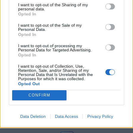
Ωρίων – Σπάνια νοσήματα
I want to opt-out of the Sharing of my
συνδέονται με μνημεία που
personal data.
διαμόρφωσαν την ιστορία και το
Opted In
πνεύμα της χώρας μας
27 Φεβρουαρίου 2026
I want to opt-out of the Sale of my
Personal Data.
Opted In
Γεωργιάδης: Πολλαπλά οφέλη από
τη συνεργασία δημοσίου και
I want to opt-out of processing my
ιδιωτικού τομέα
Personal Data for Targeted Advertising.
Opted In
27 Φεβρουαρίου 2026
I want to opt-out of Collection, Use,
Retention, Sale, and/or Sharing of my
Personal Data that Is Unrelated with the
Purposes for which it was collected.
Opted Out
CONFIRM
Data Deletion
Data Access
Privacy Policy
© HealthStories - All rights reserved.