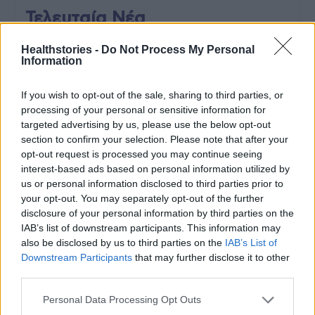
Τελευταία Νέα
9 πράγματα που δεν πρέπει να
Healthstories -
Do Not Process My Personal
λέτε σε έναν επισκέπτη
Information
27 Φεβρουαρίου 2026
If you wish to opt-out of the sale, sharing to third parties, or
processing of your personal or sensitive information for
targeted advertising by us, please use the below opt-out
Πάνω από 100 μωρά έχουν
section to confirm your selection. Please note that after your
γεννηθεί μέσω εξωσωματικής, με
opt-out request is processed you may continue seeing
την υποστήριξη της Be-Live
interest-based ads based on personal information utilized by
27 Φεβρουαρίου 2026
us or personal information disclosed to third parties prior to
your opt-out. You may separately opt-out of the further
disclosure of your personal information by third parties on the
Μεταπροπονητική πείνα: Ο λόγος
IAB’s list of downstream participants. This information may
που θέλεις να καταβροχθίσεις τα
also be disclosed by us to third parties on the
IAB’s List of
πάντα μετά την άσκηση
Downstream Participants
that may further disclose it to other
27 Φεβρουαρίου 2026
third parties.
Personal Data Processing Opt Outs