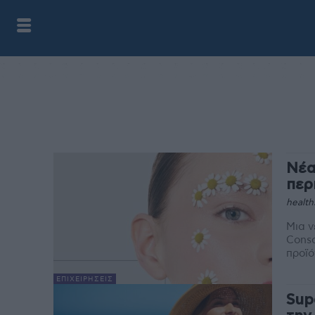
Νέα
περ
health
Μια ν
Consc
προϊό
ΕΠΙΧΕΙΡΉΣΕΙΣ
Sup