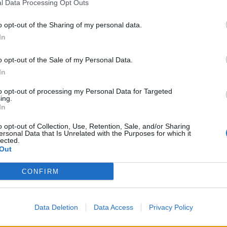
l Data Processing Opt Outs
ορμή τη Διεθνή Ημέρα Γυναικών και Κοριτσιών στην
ήμη που τιμάται κάθε χρόνο από το 2015 στις 11
υαρίου, η KORRES μοιράζεται αυτό...
o opt-out of the Sharing of my personal data.
In
RES Aegean Bronze: Λάμψη
τοτινού καλοκαιριού
o opt-out of the Sale of my Personal Data.
stories
-
9 Μαΐου 2023
In
 παντοτινού καλοκαιριού στο δέρμα, με φυσικό τρόπο!
to opt-out of processing my Personal Data for Targeted
α, τα χρώματα και η ομορφιά του ελληνικού
ing.
In
αιριού αποτυπώνονται στη συλλογή Aegean Bronze
o opt-out of Collection, Use, Retention, Sale, and/or Sharing
ersonal Data that Is Unrelated with the Purposes for which it
RES – Το ελληνικό καλοκαίρι στην
lected.
Out
δερμίδα σου με γιαούρτι και κόκκινο
φύλι
CONFIRM
stories
-
10 Απριλίου 2023
ληνικό καλοκαίρι είναι ο ήλιος, οι χρυσές αμμουδιές, τα
άλλινα νερά, το λευκό και το μπλε. Είναι το γιαούρτι, οι
Data Deletion
Data Access
Privacy Policy
εις πραγματικού γιαουρτιού...