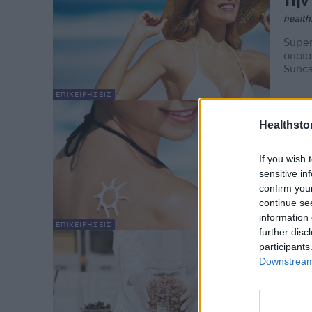
την
health
Super
οποία
Sunca
ΕΠΙΧΕΙΡΉΣΕΙΣ
Red
Healthstor
αντ
health
If you wish 
Η συ
sensitive in
προστ
confirm you
διάρκ
continue se
information 
ΕΠΙΧΕΙΡΉΣΕΙΣ
further disc
Διε
participants
στη
Downstream 
Έρε
health