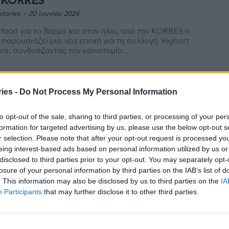
 KORRES
stories
-
20 Ιουνίου 2024
food για το δέρμα και στον ήλιο, από την KORRES η
 παρουσιάζει μια νέα εποχή για τη συλλογή Yoghurt
re, συνδυάζοντας την καινοτομία...
 Grape – Υβριδικές φόρμουλες
ies -
Do Not Process My Personal Information
ηλιακής φροντίδας
stories
-
3 Απριλίου 2024
to opt-out of the sale, sharing to third parties, or processing of your per
λλογή KORRES Red Grape συνδυάζει την απόλυτη
formation for targeted advertising by us, please use the below opt-out s
ασία από τον ήλιο και τη φωτογήρανση, καθ’ όλη τη
r selection. Please note that after your opt-out request is processed y
εια του χρόνου, στην πόλη ή...
eing interest-based ads based on personal information utilized by us or
disclosed to third parties prior to your opt-out. You may separately opt-
losure of your personal information by third parties on the IAB’s list of
θνής Ημέρα Γυναικών και Κοριτσιών
. This information may also be disclosed by us to third parties on the
IA
ν Επιστήμη – “Women Power στην
Participants
that may further disclose it to other third parties.
υνα” για την KORRES
stories
-
9 Φεβρουαρίου 2024