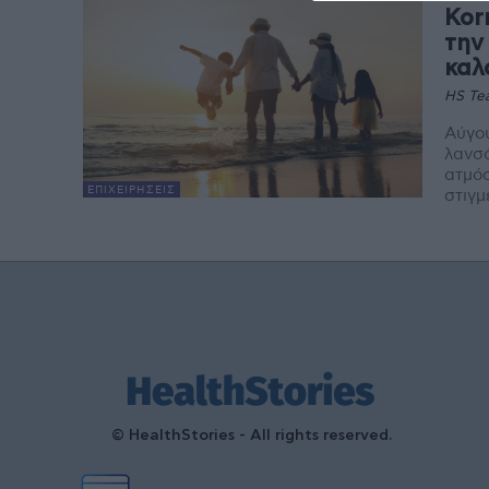
Kor
την
καλ
HS Te
Αύγου
λανσά
ατμόσ
ΕΠΙΧΕΙΡΉΣΕΙΣ
στιγμ
© HealthStories - All rights reserved.