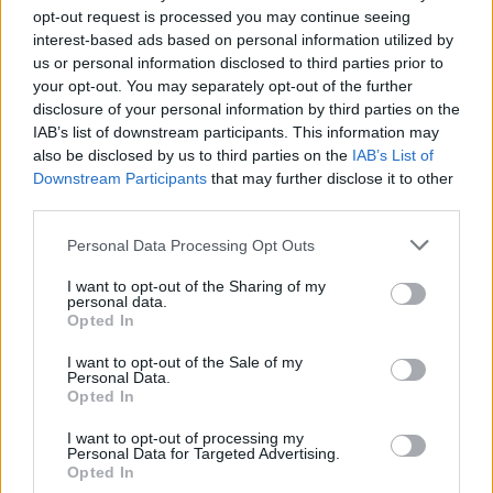
opt-out request is processed you may continue seeing
interest-based ads based on personal information utilized by
us or personal information disclosed to third parties prior to
Τελευταία Νέα
your opt-out. You may separately opt-out of the further
disclosure of your personal information by third parties on the
9 πράγματα που δεν πρέπει να
IAB’s list of downstream participants. This information may
λέτε σε έναν επισκέπτη
also be disclosed by us to third parties on the
IAB’s List of
27 Φεβρουαρίου 2026
Downstream Participants
that may further disclose it to other
third parties.
Personal Data Processing Opt Outs
Πάνω από 100 μωρά έχουν
γεννηθεί μέσω εξωσωματικής, με
I want to opt-out of the Sharing of my
την υποστήριξη της Be-Live
personal data.
Opted In
27 Φεβρουαρίου 2026
I want to opt-out of the Sale of my
Personal Data.
Opted In
Μεταπροπονητική πείνα: Ο λόγος
που θέλεις να καταβροχθίσεις τα
πάντα μετά την άσκηση
I want to opt-out of processing my
Personal Data for Targeted Advertising.
27 Φεβρουαρίου 2026
Opted In