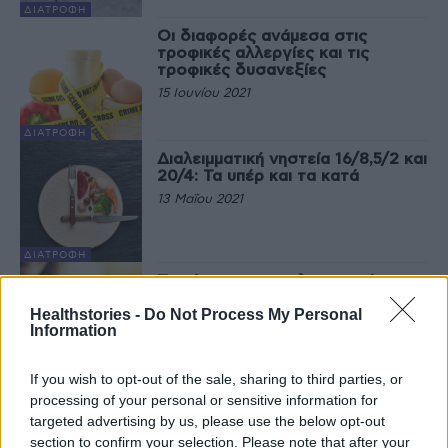
ΔΙΑΤΡΟΦΉ
Οι διαφορές ανάμεσα στις
τροφικές αλλεργίες και τις
τροφικές δυσανεξίες
15 Ιουνίου 2021
ΔΙΑΤΡΟΦΉ
Διαλειμματική νηστεία 16/8,5/2 και
20/4: Τα υπέρ και τα κατά
13 Μαΐου 2021
ΔΙΑΤΡΟΦΉ
Τα πάντα για τις γλυκαντικές
ουσίες και η σύγκρισή τους με τη
Healthstories -
Do Not Process My Personal
ζάχαρη
Information
10 Φεβρουαρίου 2021
If you wish to opt-out of the sale, sharing to third parties, or
ΔΙΑΤΡΟΦΉ
processing of your personal or sensitive information for
targeted advertising by us, please use the below opt-out
1
2
section to confirm your selection. Please note that after your