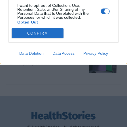
I want to opt-out of Collection, Use,
Retention, Sale, and/or Sharing of my
Ωρίων – Σπάνια νοσήματα
Personal Data that Is Unrelated with the
συνδέονται με μνημεία που
Purposes for which it was collected.
διαμόρφωσαν την ιστορία και το
Opted Out
πνεύμα της χώρας μας
27 Φεβρουαρίου 2026
CONFIRM
Γεωργιάδης: Πολλαπλά οφέλη από
τη συνεργασία δημοσίου και
Data Deletion
Data Access
Privacy Policy
ιδιωτικού τομέα
27 Φεβρουαρίου 2026