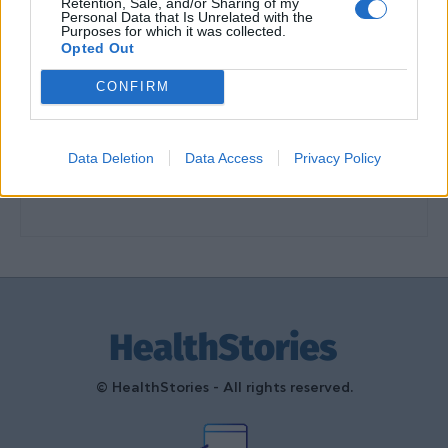
Retention, Sale, and/or Sharing of my
διαμόρφωσαν την ιστορία και το
Personal Data that Is Unrelated with the
Purposes for which it was collected.
πνεύμα της χώρας μας
Opted Out
27 Φεβρουαρίου 2026
CONFIRM
Γεωργιάδης: Πολλαπλά οφέλη από
τη συνεργασία δημοσίου και
ιδιωτικού τομέα
Data Deletion
Data Access
Privacy Policy
27 Φεβρουαρίου 2026
© HealthStories - All rights reserved.