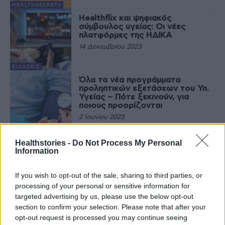
HEALTHSECRETS
Healthflix και ψηφιακός
σύμβουλος υγείας: Οι νέες
πλατφόρμες της ΗΔΙΚΑ
14 Δεκεμβρίου 2023
ΕΙΔΉΣΕΙΣ
Όλα τα νέα προγράμματα
προληπτικών εξετάσεων του Υπ.
Υγείας – Πότε ξεκινούν, για
ποιους προορίζονται
2 Ιουνίου 2023
ΠΟΛΙΤΙΚΉ ΥΓΕΊΑΣ
Healthflix: Η νέα ψηφιακή
Healthstories -
Do Not Process My Personal
εφαρμογή του υπ. Υγείας, για
Information
υπηρεσίες υγείας
16 Νοεμβρίου 2022
If you wish to opt-out of the sale, sharing to third parties, or
processing of your personal or sensitive information for
ΕΙΔΉΣΕΙΣ
targeted advertising by us, please use the below opt-out
section to confirm your selection. Please note that after your
opt-out request is processed you may continue seeing