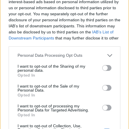
Τελευταία Νέα
interest-based ads based on personal information utilized by
us or personal information disclosed to third parties prior to
9 πράγματα που δεν πρέπει να
your opt-out. You may separately opt-out of the further
λέτε σε έναν επισκέπτη
disclosure of your personal information by third parties on the
27 Φεβρουαρίου 2026
IAB’s list of downstream participants. This information may
also be disclosed by us to third parties on the
IAB’s List of
Downstream Participants
that may further disclose it to other
third parties.
Πάνω από 100 μωρά έχουν
γεννηθεί μέσω εξωσωματικής, με
Personal Data Processing Opt Outs
την υποστήριξη της Be-Live
I want to opt-out of the Sharing of my
27 Φεβρουαρίου 2026
personal data.
Opted In
I want to opt-out of the Sale of my
Μεταπροπονητική πείνα: Ο λόγος
Personal Data.
που θέλεις να καταβροχθίσεις τα
Opted In
πάντα μετά την άσκηση
27 Φεβρουαρίου 2026
I want to opt-out of processing my
Personal Data for Targeted Advertising.
Opted In
Ωρίων – Σπάνια νοσήματα
I want to opt-out of Collection, Use,
συνδέονται με μνημεία που