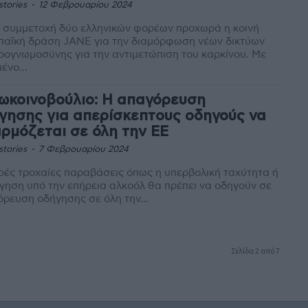
stories
-
12 Φεβρουαρίου 2024
 συμμετοχή δύο ελληνικών φορέων προχωρά η κοινή
παϊκή δράση JANE για την διαμόρφωση νέων δικτύων
ρογνωμοσύνης για την αντιμετώπιση του καρκίνου. Με
ένο...
ωκοινοβούλιο: Η απαγόρευση
γησης για απερίσκεπτους οδηγούς να
ρμόζεται σε όλη την ΕΕ
stories
-
7 Φεβρουαρίου 2024
ές τροχαίες παραβάσεις όπως η υπερβολική ταχύτητα ή
γηση υπό την επήρεια αλκοόλ θα πρέπει να οδηγούν σε
ρευση οδήγησης σε όλη την...
Σελίδα 2 από 7