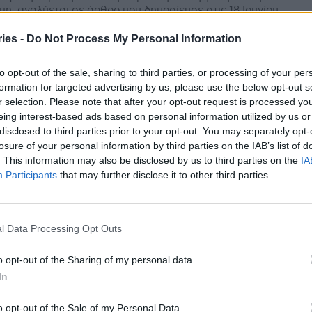
η, αναλύεται σε άρθρο που δημοσίευσε στις 18 Ιουνίου
το έγκριτο περιοδικό Nature. Ολοένα και...
ies -
Do Not Process My Personal Information
: Οι 4 βιομηχανικοί τομείς που
to opt-out of the sale, sharing to third parties, or processing of your per
ύνονται για εκατομμύρια θανάτους
formation for targeted advertising by us, please use the below opt-out s
ν Ευρώπη
r selection. Please note that after your opt-out request is processed y
eing interest-based ads based on personal information utilized by us or
stories
-
12 Ιουνίου 2024
disclosed to third parties prior to your opt-out. You may separately opt-
νός, τα υπερεπεξεργασμένα τρόφιμα, τα ορυκτά
losure of your personal information by third parties on the IAB’s list of
μα και το αλκοόλ, που προωθούν βιομηχανικά λόμπι,
. This information may also be disclosed by us to third parties on the
IA
ονται για 2,7 εκατομμύρια θανάτους κάθε χρόνο στην
Participants
that may further disclose it to other third parties.
Ευρώπη. Στην...
45 χώρες της Ευρώπης καταγράφονται
ύσματα ιλαράς – Είναι 60 φορές
l Data Processing Opt Outs
ισσότερα από το 2022
stories
-
28 Μαΐου 2024
o opt-out of the Sharing of my personal data.
In
νονται δραματικά τα κρούσματα ιλαράς στην Ευρώπη
 αριθμός τους στις 45 από τις 53 ευρωπαϊκές χώρες είναι
ρές υψηλότερος σε σύγκριση...
o opt-out of the Sale of my Personal Data.