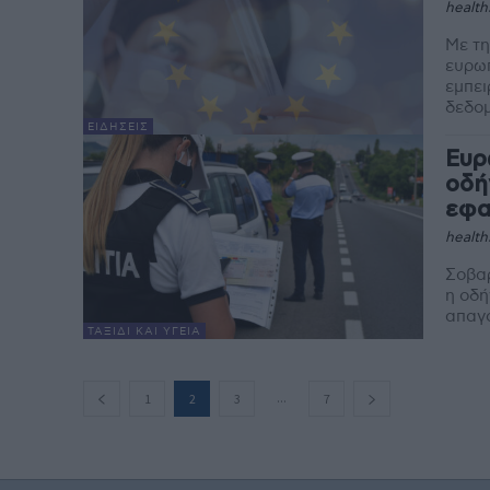
health
Με τη
ευρω
εμπει
δεδομ
ΕΙΔΉΣΕΙΣ
Ευρ
οδή
εφα
health
Σοβαρ
η οδή
απαγό
ΤΑΞΊΔΙ ΚΑΙ ΥΓΕΊΑ
...
1
2
3
7