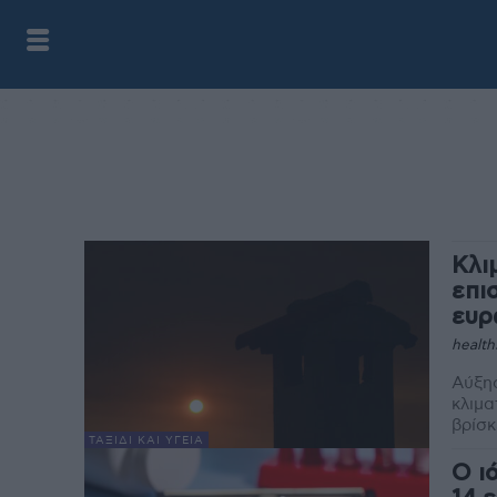
Κλι
επι
ευρ
health
Αύξη
κλιμα
βρίσκε
ΤΑΞΊΔΙ ΚΑΙ ΥΓΕΊΑ
Ο ι