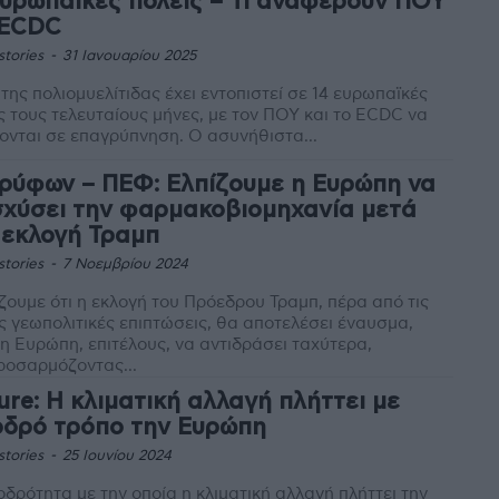
ευρωπαϊκές πόλεις – Τι αναφέρουν ΠΟΥ
 ECDC
stories
-
31 Ιανουαρίου 2025
 της πολιομυελίτιδας έχει εντοπιστεί σε 14 ευρωπαϊκές
ς τους τελευταίους μήνες, με τον ΠΟΥ και το ECDC να
βρίσκονται σε επαγρύπνηση. Ο ασυνήθιστα...
Τρύφων – ΠΕΦ: Ελπίζουμε η Ευρώπη να
σχύσει την φαρμακοβιομηχανία μετά
 εκλογή Τραμπ
stories
-
7 Νοεμβρίου 2024
ζουμε ότι η εκλογή του Πρόεδρου Τραμπ, πέρα από τις
ς γεωπολιτικές επιπτώσεις, θα αποτελέσει έναυσμα,
η Ευρώπη, επιτέλους, να αντιδράσει ταχύτερα,
ροσαρμόζοντας...
ure: Η κλιματική αλλαγή πλήττει με
δρό τρόπο την Ευρώπη
stories
-
25 Ιουνίου 2024
δρότητα με την οποία η κλιματική αλλαγή πλήττει την