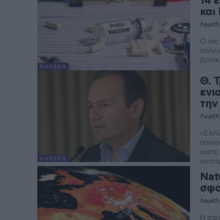
14 
και
health
Ο ιός
πόλει
ΕΙΔΉΣΕΙΣ
Θ. 
ενι
την
health
«Ελπί
όποιε
ώστε 
ΕΙΔΉΣΕΙΣ
αναπ
Nat
σφο
health
Η σφο