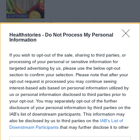
ΔΙΑΤΡΟΦΉ
Τι είναι η Οικογενής
Υπερχοληστερολαιμία –
Healthstories -
Do Not Process My Personal
Συστάσεις της Ελληνικής
Information
Καρδιολογικής Εταιρείας
15 Μαρτίου 2021
If you wish to opt-out of the sale, sharing to third parties, or
ΑΡΘΡΟΓΡΑΦΊΑ
processing of your personal or sensitive information for
Τροφές που βελτιώνουν τους
δείκτες της χοληστερόλης
targeted advertising by us, please use the below opt-out
section to confirm your selection. Please note that after your
9 Μαρτίου 2021
opt-out request is processed you may continue seeing
interest-based ads based on personal information utilized by
ΔΙΑΤΡΟΦΉ
us or personal information disclosed to third parties prior to
Χοληστερόλη: Πως θα ρίξετε τα
your opt-out. You may separately opt-out of the further
επίπεδα της
disclosure of your personal information by third parties on the
4 Μαρτίου 2021
IAB’s list of downstream participants. This information may
also be disclosed by us to third parties on the
IAB’s List of
Downstream Participants
that may further disclose it to other
ΔΙΑΤΡΟΦΉ
third parties.