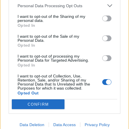
Personal Data Processing Opt Outs
1
2
I want to opt-out of the Sharing of my
personal data.
Opted In
Τελευταία Νέα
I want to opt-out of the Sale of my
Personal Data.
9 πράγματα που δεν πρέπει να
Opted In
λέτε σε έναν επισκέπτη
27 Φεβρουαρίου 2026
I want to opt-out of processing my
Personal Data for Targeted Advertising.
Opted In
I want to opt-out of Collection, Use,
Πάνω από 100 μωρά έχουν
Retention, Sale, and/or Sharing of my
Personal Data that Is Unrelated with the
γεννηθεί μέσω εξωσωματικής, με
Purposes for which it was collected.
την υποστήριξη της Be-Live
Opted Out
27 Φεβρουαρίου 2026
CONFIRM
Μεταπροπονητική πείνα: Ο λόγος
που θέλεις να καταβροχθίσεις τα
Data Deletion
Data Access
Privacy Policy
πάντα μετά την άσκηση