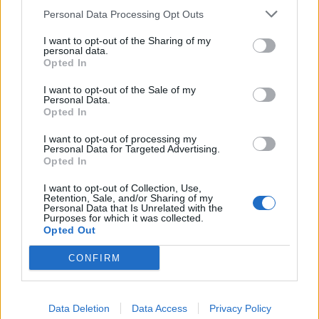
Personal Data Processing Opt Outs
1
2
3
I want to opt-out of the Sharing of my
personal data.
Opted In
Τελευταία Νέα
I want to opt-out of the Sale of my
Personal Data.
9 πράγματα που δεν πρέπει να
Opted In
λέτε σε έναν επισκέπτη
27 Φεβρουαρίου 2026
I want to opt-out of processing my
Personal Data for Targeted Advertising.
Opted In
I want to opt-out of Collection, Use,
Πάνω από 100 μωρά έχουν
Retention, Sale, and/or Sharing of my
Personal Data that Is Unrelated with the
γεννηθεί μέσω εξωσωματικής, με
Purposes for which it was collected.
την υποστήριξη της Be-Live
Opted Out
27 Φεβρουαρίου 2026
CONFIRM
Μεταπροπονητική πείνα: Ο λόγος
που θέλεις να καταβροχθίσεις τα
Data Deletion
Data Access
Privacy Policy
πάντα μετά την άσκηση