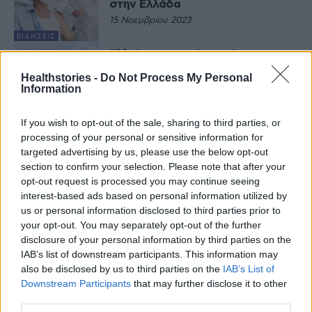
στην Ελλάδα
15 Νοεμβρίου 2023
ΕΙΔΉΣΕΙΣ
Ελλείψεις φαρμάκων: Οι
εξαγωγές, οι φαρμακαποθήκες, η
Healthstories -
Do Not Process My Personal
ΕΕ και ο Απόστολος Βαλτάς
Information
13 Σεπτεμβρίου 2023
If you wish to opt-out of the sale, sharing to third parties, or
ΠΟΛΙΤΙΚΉ ΥΓΕΊΑΣ
processing of your personal or sensitive information for
ΠΦΣ: Νέο ΔΣ – Παραμένει
πρόεδρος ο Απόστολος Βαλτάς
targeted advertising by us, please use the below opt-out
section to confirm your selection. Please note that after your
7 Σεπτεμβρίου 2023
opt-out request is processed you may continue seeing
interest-based ads based on personal information utilized by
ΕΙΔΉΣΕΙΣ
us or personal information disclosed to third parties prior to
Εκλογές ΠΦΣ: Πρώτος
your opt-out. You may separately opt-out of the further
αναδείχτηκε ο συνδυασμός του
disclosure of your personal information by third parties on the
Απόστολου Βαλτά
IAB’s list of downstream participants. This information may
31 Ιουλίου 2023
also be disclosed by us to third parties on the
IAB’s List of
Downstream Participants
that may further disclose it to other
ΠΟΛΙΤΙΚΉ ΥΓΕΊΑΣ
third parties.