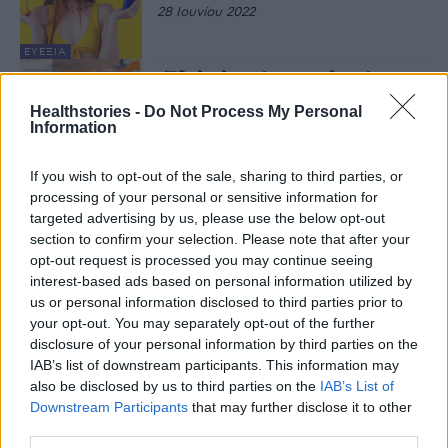
28 Ιουνίου 2022
ΕΥΕΞΊΑ
«Έβαλα ληγμένο αντηλιακό και
έπαθα σοβαρότατα εγκαύματα»:
Healthstories -
Do Not Process My Personal
Η συγκλονιστική ιστορία που
Information
κάνει τον γύρο του Διαδικτύου
11 Ιουνίου 2022
If you wish to opt-out of the sale, sharing to third parties, or
ΙΣΤΟΡΊΕΣ ΥΓΕΊΑΣ
processing of your personal or sensitive information for
Πόσο αντηλιακό βάζουμε σε
πρόσωπο και σώμα, τι κάνουμε με
targeted advertising by us, please use the below opt-out
το μακιγιάζ και άλλες 4 sos
section to confirm your selection. Please note that after your
ερωτήσεις
opt-out request is processed you may continue seeing
2 Ιουνίου 2022
interest-based ads based on personal information utilized by
ΕΥΕΞΊΑ
us or personal information disclosed to third parties prior to
Πέντε μυστικά των
your opt-out. You may separately opt-out of the further
δερματολόγων για λαμπερό
disclosure of your personal information by third parties on the
πρόσωπο
IAB’s list of downstream participants. This information may
15 Σεπτεμβρίου 2021
also be disclosed by us to third parties on the
IAB’s List of
Downstream Participants
that may further disclose it to other
ΕΥΕΞΊΑ
third parties.