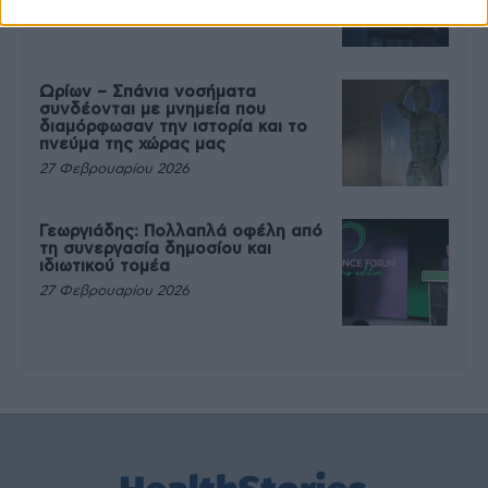
27 Φεβρουαρίου 2026
Ωρίων – Σπάνια νοσήματα
συνδέονται με μνημεία που
διαμόρφωσαν την ιστορία και το
πνεύμα της χώρας μας
27 Φεβρουαρίου 2026
Γεωργιάδης: Πολλαπλά οφέλη από
τη συνεργασία δημοσίου και
ιδιωτικού τομέα
27 Φεβρουαρίου 2026