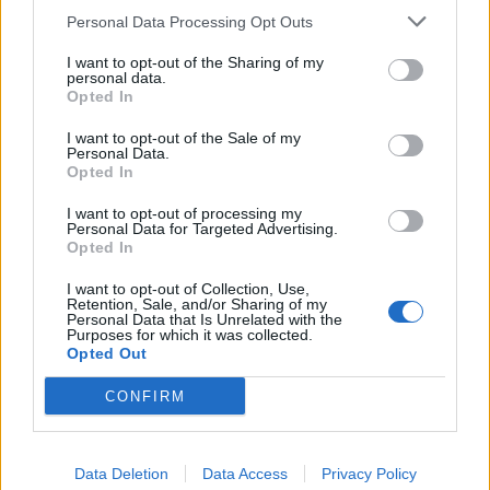
Personal Data Processing Opt Outs
1
2
I want to opt-out of the Sharing of my
personal data.
Opted In
Τελευταία Νέα
I want to opt-out of the Sale of my
Personal Data.
9 πράγματα που δεν πρέπει να
Opted In
λέτε σε έναν επισκέπτη
27 Φεβρουαρίου 2026
I want to opt-out of processing my
Personal Data for Targeted Advertising.
Opted In
I want to opt-out of Collection, Use,
Πάνω από 100 μωρά έχουν
Retention, Sale, and/or Sharing of my
Personal Data that Is Unrelated with the
γεννηθεί μέσω εξωσωματικής, με
Purposes for which it was collected.
την υποστήριξη της Be-Live
Opted Out
27 Φεβρουαρίου 2026
CONFIRM
Μεταπροπονητική πείνα: Ο λόγος
που θέλεις να καταβροχθίσεις τα
Data Deletion
Data Access
Privacy Policy
πάντα μετά την άσκηση