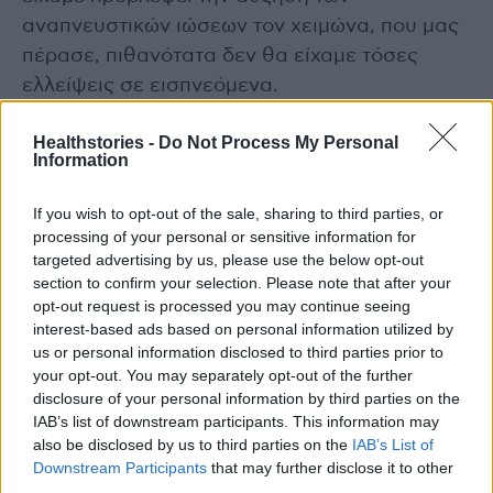
αναπνευστικών ιώσεων τον χειμώνα, που μας
πέρασε, πιθανότατα δεν θα είχαμε τόσες
ελλείψεις σε εισπνεόμενα.
Healthstories -
Do Not Process My Personal
Στην Ελλάδα έχουμε κάνει βήματα προς την
Information
αντιμετώπιση αυτού του προβλήματος, όπως:
από το 2016 οι φαρμακευτικές επιχειρήσεις
If you wish to opt-out of the sale, sharing to third parties, or
δηλώνουν καθημερινά στον ΕΟΦ τις πωλήσεις
processing of your personal or sensitive information for
targeted advertising by us, please use the below opt-out
ανά κωδικό και ΑΦΜ πελάτη. Έτσι η
section to confirm your selection. Please note that after your
εποπτεύουσα Αρχή έχει πλήρη διαφάνεια
opt-out request is processed you may continue seeing
στον δικό μας κρίκο της αλυσίδας.
interest-based ads based on personal information utilized by
us or personal information disclosed to third parties prior to
your opt-out. You may separately opt-out of the further
Επιπλέον, μέσω του Υπουργείου Υγείας, έχει
disclosure of your personal information by third parties on the
αρχίσει να λειτουργεί το Ηλεκτρονικό Σύστημα
IAB’s list of downstream participants. This information may
Παρακολούθησης Διακίνησης Φαρμάκων
also be disclosed by us to third parties on the
IAB’s List of
Downstream Participants
that may further disclose it to other
(ΗΣΠΑΔΙΦ), το οποίο παρακολουθεί το
third parties.