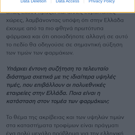
Data Deletion
Data Access
Privacy Policy
θέση, να μην αλλάξει το υπάρχον πλαίσιο,
όπως έχουν πράξει και άλλες ευρωπαϊκές
χώρες, λαμβάνοντας υπόψη ότι στην Ελλάδα
έχουμε από τα πιο φθηνά πρωτότυπα
φάρμακα και ότι οποιαδήποτε αλλαγή σε αυτό
το πεδίο θα οδηγούσε σε σημαντική αύξηση
των τιμών των φαρμάκων.
Υπάρχει έντονη συζήτηση το τελευταίο
διάστημα σχετικά με τις ιδιαίτερα υψηλές
τιμές, που επιβάλλουν οι πολυεθνικές
εταιρείες στην Ελλάδα. Ποια είναι η
κατάσταση στον τομέα των φαρμάκων;
Το θέμα της ακρίβειας και των υψηλών τιμών
στα καταστήματα τροφίμων είναι πράγματι
ένα πολύ μεγάλο πρόβλημα για την ελληνική