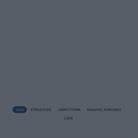
TAGS
ΕΠΕΝΔΎΣΕΙΣ
ΚΑΙΝΟΤΟΜΊΑ
ΜΙΧΆΛΗΣ ΧΕΙΜΏΝΑΣ
ΣΦΕΕ