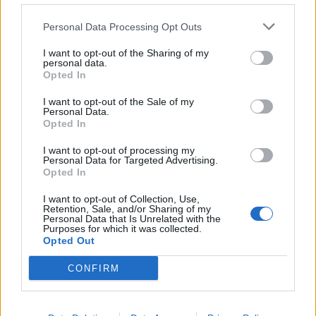
απόθεμα και τη διακίνηση επιλεγμένων
φαρμακευτικών σκευασμάτων στην αγορά.
Personal Data Processing Opt Outs
I want to opt-out of the Sharing of my
Ακούμε πολλά για τις πατέντες και για το
personal data.
Opted In
λεγόμενο οικοσύστημα της πατέντας. Τι
προτείνει ο ΣΦΕΕ και ποια είναι η θέση της
I want to opt-out of the Sale of my
Personal Data.
ελληνικής κυβέρνησης στο συγκεκριμένο
Opted In
θέμα;
I want to opt-out of processing my
Personal Data for Targeted Advertising.
Opted In
Ο ΣΦΕΕ
και η EFPIA ξεκάθαρα έχουμε πάρει
θέση υπέρ της διατήρησης του υπάρχοντος
I want to opt-out of Collection, Use,
Retention, Sale, and/or Sharing of my
καθεστώτος (δηλαδή προστασία για 8 χρόνια)
Personal Data that Is Unrelated with the
Purposes for which it was collected.
του οικοσυστήματος της πατέντας.
Opted Out
Αν η Ευρώπη δεν διαθέτει καινοτομία, δεν θα
CONFIRM
διαθέτει ούτε η χώρα μας. Η κυβέρνηση έχει
αντιληφθεί το πρόβλημα και έχει ήδη πάρει