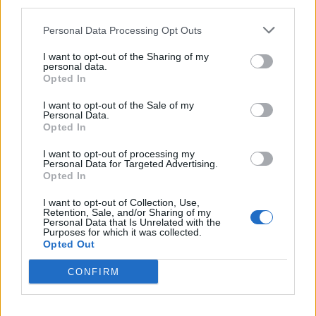
third parties.
δεν μπορούν να ξεπεραστούν.
Personal Data Processing Opt Outs
Είναι άλλη συζήτηση το τι πρέπει να κάνουμε
I want to opt-out of the Sharing of my
personal data.
και πώς πρέπει να διαχειριστούμε το πλάσμα
Opted In
που συγκεντρώνουμε σήμερα και που ξεπερνά
I want to opt-out of the Sale of my
κατά πολύ τις ανάγκες μας για την θεραπεία
Personal Data.
των ασθενών μας και άλλο το φερόμενο ως
Opted In
προσχέδιο νόμου που κατά την πίστη μου είναι
I want to opt-out of processing my
Personal Data for Targeted Advertising.
περισσότερο κείμενο ατόμου παρά η
Opted In
πεποίθηση του Υπουργείου Υγείας.
I want to opt-out of Collection, Use,
Retention, Sale, and/or Sharing of my
Οι ίδιες πληροφορίες αναφέρουν ότι
Personal Data that Is Unrelated with the
Purposes for which it was collected.
προβλέπεται Ανεξάρτητη Αρχή Αίματος.
Opted Out
Θεωρείται ότι το ΕΚΕΑ αποδυναμώνεται έτσι;
CONFIRM
Επιτρέψτε μου να σας υπενθυμίσω κάτι πολύ