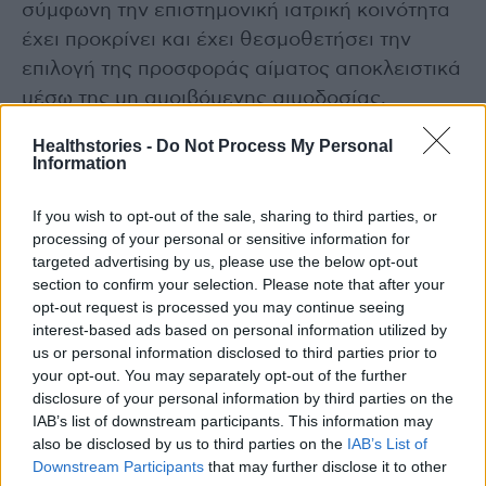
σύμφωνη την επιστημονική ιατρική κοινότητα
έχει προκρίνει και έχει θεσμοθετήσει την
επιλογή της προσφοράς αίματος αποκλειστικά
μέσω της μη αμοιβόμενης αιμοδοσίας,
προωθώντας τη συλλογή αίματος μέσω του
Healthstories -
Do Not Process My Personal
εθελοντισμού και της αλληλεγγύης.
Information
Σε αυτό το περιβάλλον για δεκαετίες έχουν
If you wish to opt-out of the sale, sharing to third parties, or
processing of your personal or sensitive information for
γίνει προσπάθειες από αμέτρητους
targeted advertising by us, please use the below opt-out
ανθρώπους και πολλούς συλλόγους και έχει
section to confirm your selection. Please note that after your
δημιουργηθεί ένα μοναδικό στην ιστορία των
opt-out request is processed you may continue seeing
interest-based ads based on personal information utilized by
κοινωνιών κίνημα εθελοντισμού και
us or personal information disclosed to third parties prior to
αλληλεγγύης, αυτό της «Εθελοντικής
your opt-out. You may separately opt-out of the further
Αιμοδοσίας», που είναι το μεγαλύτερο, το
disclosure of your personal information by third parties on the
μακροβιότερο, το συνεπέστερο και το
IAB’s list of downstream participants. This information may
also be disclosed by us to third parties on the
IAB’s List of
αποτελεσματικότερο. Έχουν διαμορφωθεί
Downstream Participants
that may further disclose it to other
ευγενείς συνειδήσεις στην κοινωνίας μας, που