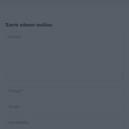
Έχετε κάποιο σχόλιο;
Σχόλιο:
Όν
Ema
Ισ