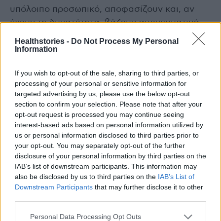
υπόλοιπο προσωπικό, αποφασίζουν και, αν
έχουν τη δυνατότητα, βάζουν απογευματινά
χειρουργεία”.
Healthstories -
Do Not Process My Personal
Information
Διαβάστε επίσης
If you wish to opt-out of the sale, sharing to third parties, or
processing of your personal or sensitive information for
Νέο προϊόν συνθετικής κάνναβης μετά τα
targeted advertising by us, please use the below opt-out
«ζελεδάκια» στην αγορά &#8211; Τι μελετά το
section to confirm your selection. Please note that after your
ΕΚΠΑ
opt-out request is processed you may continue seeing
interest-based ads based on personal information utilized by
us or personal information disclosed to third parties prior to
your opt-out. You may separately opt-out of the further
disclosure of your personal information by third parties on the
IAB’s list of downstream participants. This information may
also be disclosed by us to third parties on the
IAB’s List of
Downstream Participants
that may further disclose it to other
TAGS
απογευματινά χειρουργεία
ασφαλιστικές εταιρείες
third parties.
Personal Data Processing Opt Outs