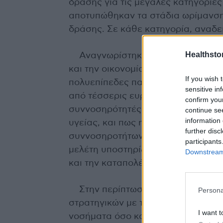
δράσης για τις μεγάλες κατηγορίε
αποτυπώθηκαν τα στάδια ωρίμανση
δράσης. Σε κάθε κατηγορία, αναδε
Healthstor
Αναγνωρίστηκε πως η παχυσαρκία
και την οικονομία, και ότι είναι έ
If you wish 
πολυεπίπεδες παρεμβάσεις. Κατά τ
sensitive in
από τέσσερις ευρωπαϊκές χώρες η ο
confirm you
συννοσηρότητές της προκαλούν ση
continue se
information 
υγείας, και πως η πρόληψη ή και 
further disc
συννοσηροτήτων οδηγεί σε μεγάλη
participants
μελέτη υποστηρίζει και προωθεί τι
Downstream 
και την καταπολέμηση της παχυσαρ
Στην περίπτωση του καρκίνου, επ
Persona
στρατηγικών με τον χρόνο, με βάση
I want t
νοσήματα όσο και στις θεραπείες. Ε