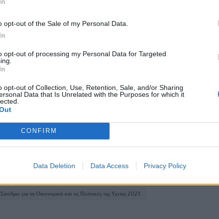
In
τόμα φάρμακα. Ωστόσο, παραμένει η ανάγκη να
ικών Νόσων. Διατυπώθηκε το ελπιδοφόρο είναι
o opt-out of the Sale of my Personal Data.
 από ποτέ στην υλοποίηση του Εθνικού Μητρώου
In
υνεργασία στην εξεύρεση λύσεων στα κενά και τις
to opt-out of processing my Personal Data for Targeted
ing.
In
o opt-out of Collection, Use, Retention, Sale, and/or Sharing
ersonal Data that Is Unrelated with the Purposes for which it
lected.
ε να αποκαλύψει διαφορετικούς τύπους
Out
CONFIRM
αι πώς θα τις αποφύγετε
Data Deletion
Data Access
Privacy Policy
Συνέδριο για τα Οικονομικά και τις Πολιτικές της Υγείας 2023