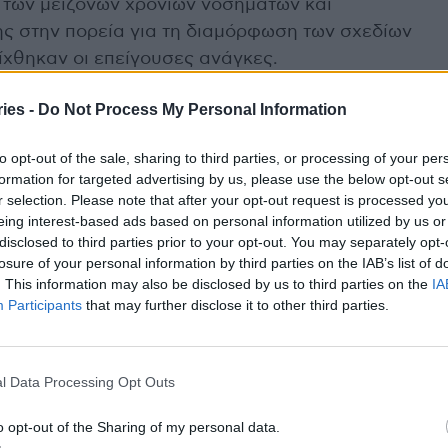
ς των μειζόνων χρονίων νοσημάτων και
ς στην πορεία για τη διαμόρφωση των σχεδίων
ίχθηκαν οι επείγουσες ανάγκες.
ies -
Do Not Process My Personal Information
 αποτελεί ανερχόμενη απειλή για την κοινωνία
να σημαντικό ζήτημα δημόσιας υγείας που απαιτεί
to opt-out of the sale, sharing to third parties, or processing of your per
η συνεδρία παρουσιάστηκε συγκριτική μελέτη
formation for targeted advertising by us, please use the below opt-out s
ποία επιβεβαίωσε ότι η παχυσαρκία και οι
r selection. Please note that after your opt-out request is processed y
μαντική οικονομική επιβάρυνση των συστημάτων
eing interest-based ads based on personal information utilized by us or
disclosed to third parties prior to your opt-out. You may separately opt-
η καθυστέρηση της εμφάνισης των
losure of your personal information by third parties on the IAB’s list of
 εξοικονόμηση κόστους από τα συστήματα. Η
. This information may also be disclosed by us to third parties on the
IA
ς πολιτικές Δημόσιας Υγείας για την εκπαίδευση
Participants
that may further disclose it to other third parties.
κίας.
ισημάνθηκε ότι απαιτείται συνεχής εξέλιξη των
l Data Processing Opt Outs
 τις υφιστάμενες μεταβολές τόσο στα ίδια τα
o opt-out of the Sharing of my personal data.
ίναι θετικό ότι οι ασθενείς με καρκίνο έχουν