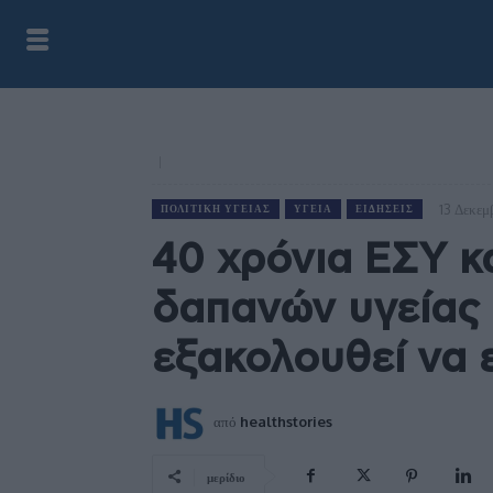
13 Δεκεμ
ΠΟΛΙΤΙΚΉ ΥΓΕΊΑΣ
ΥΓΕΊΑ
ΕΙΔΉΣΕΙΣ
40 χρόνια ΕΣΥ κ
δαπανών υγείας
εξακολουθεί να ε
από
healthstories
μερίδιο