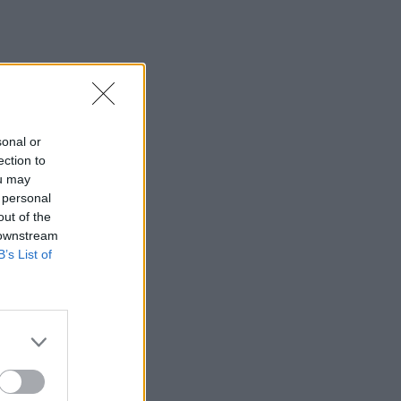
sonal or
ection to
ou may
 personal
out of the
 downstream
B’s List of