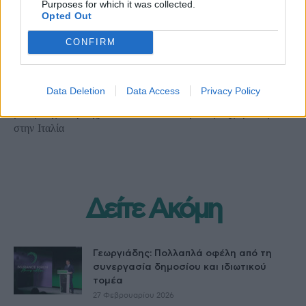
Purposes for which it was collected.
Opted Out
CONFIRM
Προηγούμενο άρθρο
Επόμενο άρθρο
Επείγουσα αεροδιακομιδή
O Δημήτρης και τα στοιχεία,
Data Deletion
Data Access
Privacy Policy
από ΕΚΑΒ και ΓΕΑ για
οι γκρίνιες για τις συνδρομές
μεταμόσχευση 13χρονου
και η νέα μπηχτή Ολύμπιου
στην Ιταλία
Δείτε Ακόμη
Γεωργιάδης: Πολλαπλά οφέλη από τη
συνεργασία δημοσίου και ιδιωτικού
τομέα
27 Φεβρουαρίου 2026