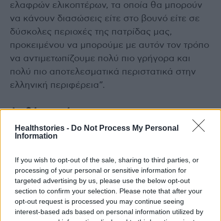
ελαφρών ελικοπτέρων, τα οποία θα μπορούν
να κάνουν διασώσεις είτε στο βουνό είτε σε
δύσκολες περιοχές της πατρίδας μας,
προκειμένου να μπορούμε με αυτόν τον τρόπο
να αντιμετωπίζουμε πολύ πιο γρήγορα και
πολύ πιο αποτελεσματικά περιστατικά στην
ελληνική περιφέρεια”.
Διαβάστε επίσης
Healthstories -
Do Not Process My Personal
Μητσοτάκης από Βουλή: 10.000 προσλήψεις
Information
και επέκταση των δωρεάν προληπτικών
εξετάσεων
If you wish to opt-out of the sale, sharing to third parties, or
processing of your personal or sensitive information for
targeted advertising by us, please use the below opt-out
ΕΚΑΒ: 199 άτομα από Ένοπλες Δυνάμεις και
section to confirm your selection. Please note that after your
Πυροσβεστική αναλαμβάνουν υπηρεσία σε 61
opt-out request is processed you may continue seeing
interest-based ads based on personal information utilized by
περιοχές της χώρας