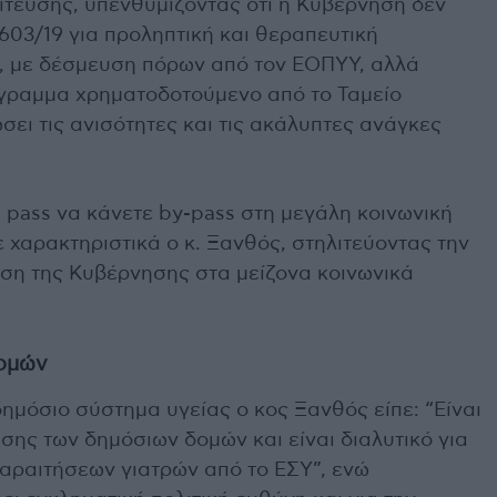
ίτευσης, υπενθυμίζοντας ότι η Κυβέρνηση δεν
4603/19 για προληπτική και θεραπευτική
ν, με δέσμευση πόρων από τον ΕΟΠΥΥ, αλλά
γραμμα χρηματοδοτούμενο από το Ταμείο
ει τις ανισότητες και τις ακάλυπτες ανάγκες
 pass να κάνετε by-pass στη μεγάλη κοινωνική
 χαρακτηριστικά ο κ. Ξανθός, στηλιτεύοντας την
ιση της Κυβέρνησης στα μείζονα κοινωνικά
ομών
ημόσιο σύστημα υγείας ο κος Ξανθός είπε: “Είναι
ης των δημόσιων δομών και είναι διαλυτικό για
παραιτήσεων γιατρών από το ΕΣΥ”, ενώ