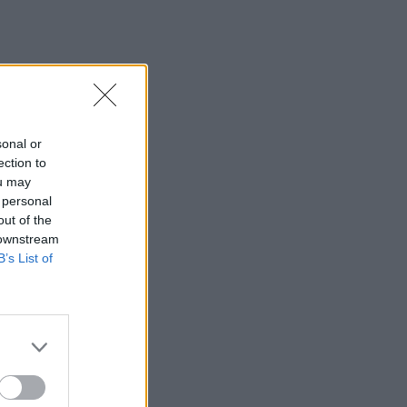
sonal or
ection to
ou may
 personal
out of the
 downstream
B’s List of