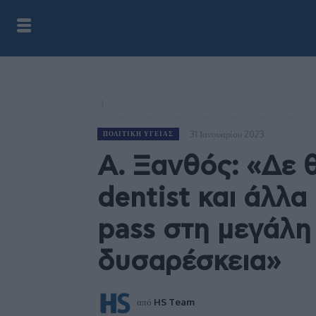
31 Ιανουαρίου 2023
ΠΟΛΙΤΙΚΉ ΥΓΕΊΑΣ
Α. Ξανθός: «Δε 
dentist και άλλα
pass στη μεγάλη
δυσαρέσκεια»
από
HS Team