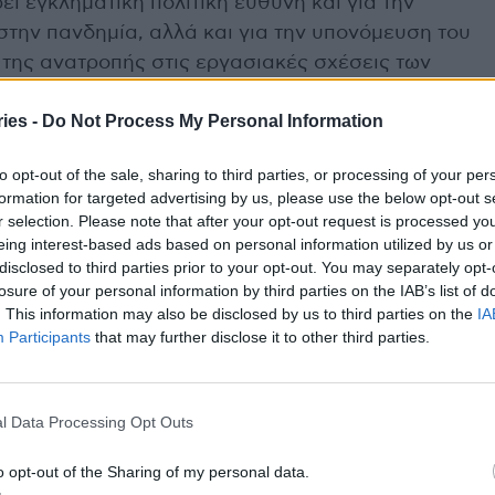
ι εγκληματική πολιτική ευθύνη και για την
στην πανδημία, αλλά και για την υπονόμευση του
της ανατροπής στις εργασιακές σχέσεις των
ies -
Do Not Process My Personal Information
κής κατάρρευσης στο σύστημα υγείας, ο κος
to opt-out of the sale, sharing to third parties, or processing of your per
πισκέψεις του στο Κέντρο Υγείας Ζωγράφου και
formation for targeted advertising by us, please use the below opt-out s
στωσε επί τόπου τα οξυμένα προβλήματα των
r selection. Please note that after your opt-out request is processed y
κανοπέδιο και το μη διαχειρίσιμο φόρτο
eing interest-based ads based on personal information utilized by us or
disclosed to third parties prior to your opt-out. You may separately opt-
εγάλων νοσοκομείων, ο οποίος θα μπορούσε να
losure of your personal information by third parties on the IAB’s list of
εί αυτή την περίοδο σε 24ωρη εφημερία κάποια ΚΥ
. This information may also be disclosed by us to third parties on the
IA
Participants
that may further disclose it to other third parties.
ακτο σύστημα εξουσίας το οποίο είναι επικίνδυνο
ιοπρέπεια της ελληνικής κοινωνίας αλλά και για το
l Data Processing Opt Outs
 τόνισε στο κλείσιμο της ομιλίας του στην Βουλή ο
o opt-out of the Sharing of my personal data.
νεται ένα πολιτικό σκηνικό και απροκάλυπτης