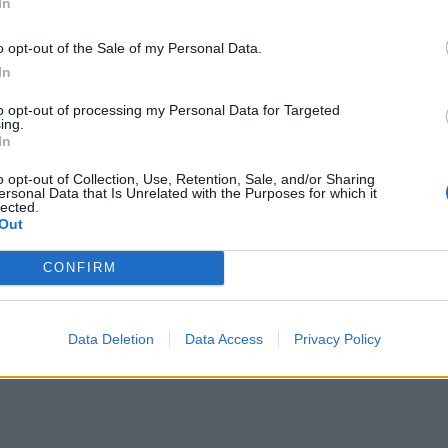
In
 και χουντοβασιλικές δυνάμεις, με
αινετική αναφορά του Γ. Καρατζαφέρη στον
o opt-out of the Sale of my Personal Data.
In
to opt-out of processing my Personal Data for Targeted
όβος και η χειραγώγηση των πολιτών δεν θα
ing.
In
τέληξε στην εισήγησή του ο ο τομεάρχης Υγείας
o opt-out of Collection, Use, Retention, Sale, and/or Sharing
ersonal Data that Is Unrelated with the Purposes for which it
lected.
Out
CONFIRM
ε ο Θ. Πλεύρης για ελλείψεις φαρμάκων, ράντζα και
Data Deletion
Data Access
Privacy Policy
άδα στην Ευρώπη στους σκληρούς δείκτες της