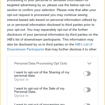
targeted advertising by us, please use the below opt-out
στο κομμάτι του κλειστού προϋπολογισμού θα
section to confirm your selection. Please note that after your
γίνουν, αλλά ο κλειστός προϋπολογισμός θα
opt-out request is processed you may continue seeing
ισχύσει και πρέπει να γίνει αντιληπτό ότι η
interest-based ads based on personal information utilized by
χώρα μας θα έχει την κατανάλωση που της
us or personal information disclosed to third parties prior to
your opt-out. You may separately opt-out of the further
αναλογεί και όχι υπερκατανάλωση».
disclosure of your personal information by third parties on the
IAB’s list of downstream participants. This information may
ΠΗΓΗ:
mononews
also be disclosed by us to third parties on the
IAB’s List of
Downstream Participants
that may further disclose it to other
third parties.
Διαβάστε επίσης
Personal Data Processing Opt Outs
Ελπίδες για τα επικαιροποιημένα εμβόλια
I want to opt-out of the Sharing of my
&#8211; Από σήμερα οι πρώτοι εμβολιασμοί
personal data.
Opted In
Πώς αντιμετωπίζουμε τα παιδιά στην προ-
I want to opt-out of the Sale of my
εφηβεία και στην εφηβεία
Personal Data.
Opted In
I want to opt-out of processing my