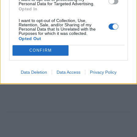
Personal Data for Targeted Advertising.
Opted In
TAGS
Clawback
φαρμακευτική δαπάνη
I want to opt-out of Collection, Use,
Retention, Sale, and/or Sharing of my
Personal Data that Is Unrelated with the
Purposes for which it was collected.
Opted Out
CONFIRM
Βίκυ Καρατζαφέρη
Data Deletion
Data Access
Privacy Policy