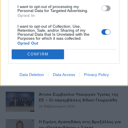
I want to opt-out of processing my
Personal Data for Targeted Advertising.
Opted In
Δείτε Ακόμη
I want to opt-out of Collection, Use,
Retention, Sale, and/or Sharing of my
Personal Data that Is Unrelated with the
Γεωργιάδης: Πολλαπλά οφέλη από τη
Purposes for which it was collected.
συνεργασία δημοσίου και ιδιωτικού
Opted Out
τομέα
CONFIRM
27 Φεβρουαρίου 2026
Θριάσιο: 4ωρη στάση εργασίας την
Παρασκευή και συγκέντρωση στο
Data Deletion
Data Access
Privacy Policy
νοσοκομείο
26 Φεβρουαρίου 2026
Άτυπο Συμβούλιο Υπουργών Υγείας της
ΕE – Οι παρεμβάσεις Άδωνι Γεωργιάδη
26 Φεβρουαρίου 2026
Η Ειρήνη Αγαπηδάκη στις Βρυξέλλες για
το «Προλαμβάνω» – 3 εκατ....