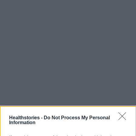
Διαβάστε επίσης
Healthstories -
Do Not Process My Personal
Information
Ελαιόλαδο: Σημαντική ανακάλυψη Ελλήνων
και Τούρκων επιστημόνων