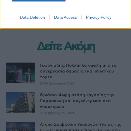
(συχνά) μένουν στο
παχυσαρκία – Ο ειδικός με
περιθώριο
τον ρόλο – «κλειδί»
Data Deletion
Data Access
Privacy Policy
Δείτε Ακόμη
Γεωργιάδης: Πολλαπλά οφέλη από τη
συνεργασία δημοσίου και ιδιωτικού
τομέα
27 Φεβρουαρίου 2026
Θριάσιο: 4ωρη στάση εργασίας την
Παρασκευή και συγκέντρωση στο
νοσοκομείο
26 Φεβρουαρίου 2026
Άτυπο Συμβούλιο Υπουργών Υγείας της
ΕE – Οι παρεμβάσεις Άδωνι Γεωργιάδη