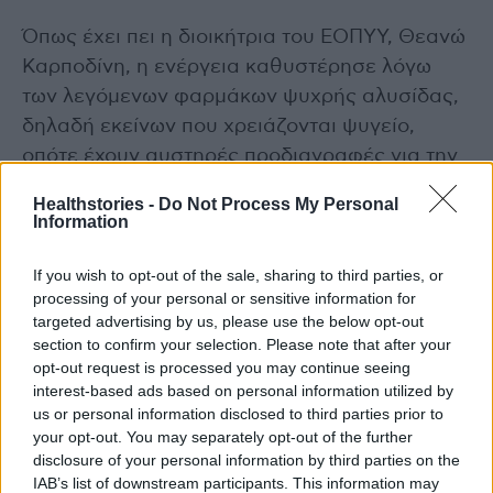
Όπως έχει πει η διοικήτρια του ΕΟΠΥΥ, Θεανώ
Καρποδίνη, η ενέργεια καθυστέρησε λόγω
των λεγόμενων φαρμάκων ψυχρής αλυσίδας,
δηλαδή εκείνων που χρειάζονται ψυγείο,
οπότε έχουν αυστηρές προδιαγραφές για την
αποστολή τους.
Healthstories -
Do Not Process My Personal
Information
Πλέον θα περιλαμβάνονται και αυτά τα
φάρμακα στις αποστολές ανά την Ελλάδα,
If you wish to opt-out of the sale, sharing to third parties, or
processing of your personal or sensitive information for
καθώς προβλέπεται η μεταφορά τους με
targeted advertising by us, please use the below opt-out
ειδικά φορτηγά – ψυγεία.
section to confirm your selection. Please note that after your
opt-out request is processed you may continue seeing
Το συνολικό κόστος του εν λόγω
interest-based ads based on personal information utilized by
us or personal information disclosed to third parties prior to
προγράμματος για τον ΕΟΠΥΥ υπολογίζεται
your opt-out. You may separately opt-out of the further
στα 10,9 εκατ. ευρώ για τα πρώτα δύο χρόνια.
disclosure of your personal information by third parties on the
IAB’s list of downstream participants. This information may