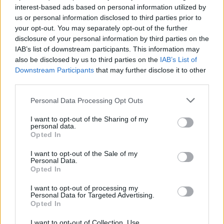
στην καθημερινότητα.
interest-based ads based on personal information utilized by
us or personal information disclosed to third parties prior to
Σας το αναφέρω ως Ιδιοκτήτρια 4
your opt-out. You may separately opt-out of the further
disclosure of your personal information by third parties on the
φαρμακοβιομηχανιών
με 700 και πλέον
IAB’s list of downstream participants. This information may
εργαζομένους. Το τμήμα έρευνας και
also be disclosed by us to third parties on the
IAB’s List of
ανάπτυξης του Ομίλου μας, αποτελείται από
Downstream Participants
that may further disclose it to other
third parties.
70% γυναίκες και το ποσοστό γυναικών της
Ανώτατης Διοίκησης αγγίζει το 65%.
Personal Data Processing Opt Outs
I want to opt-out of the Sharing of my
Μπορούμε όμως όλες οι επιχειρήσεις της
personal data.
Opted In
χώρας να αποδεχθούμε μία υψηλά
καταρτισμένη γυναίκα σε υψηλόβαθμη θέση
I want to opt-out of the Sale of my
Personal Data.
να ηγηθεί χωρίς να την κρίνουμε;
Opted In
I want to opt-out of processing my
Μπορούμε να ενδυναμώσουμε και να
Personal Data for Targeted Advertising.
κατευθύνουμε τις γυναίκες να ασχοληθούν με
Opted In
την επιστημονική έρευνα; Διότι εν έτη 2024 δε
I want to opt-out of Collection, Use,