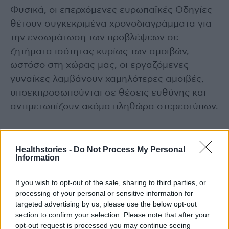
Φυσικά, οι επερχόμενες ευρωπαϊκές Οδηγίες
θέτουν συγκεκριμένα χρονοδιαγράμματα για
την ενσωμάτωση των προβλέψεων σε
ζητήματα ισότητας κυρίως των αμοιβών,
ωστόσο στη χώρας μας, οι εργαζόμενες
γυναίκες λαμβάνουν χαμηλότερες αμοιβές,
υποεκπροσωπούνται σε θέσεις ευθύνης και
αντιμετωπίζουν ακόμα πληθώρα στερεοτύπων.
Γι’ αυτό χρειάζεται αλλαγή κατ’ αρχάς της
νοοτροπίας μας. Να αντιληφθούμε ότι οι
Healthstories -
Do Not Process My Personal
Information
γυναίκες μπορούν να βρεθούν σε θέσεις
ευθύνης με επιτυχία και να τις
If you wish to opt-out of the sale, sharing to third parties, or
αντιμετωπίζουμε ισότιμα ως επαγγελματίες
processing of your personal or sensitive information for
χωρίς να λαμβάνουμε υπ’ όψιν όλους τους
targeted advertising by us, please use the below opt-out
section to confirm your selection. Please note that after your
άλλους ρόλους που έχουν να διαδραματίσουν
opt-out request is processed you may continue seeing