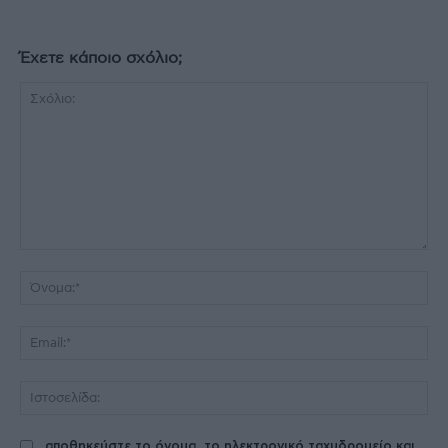
Έχετε κάποιο σχόλιο;
Σχόλιο:
Όν
Ema
Ισ
αποθηκεύστε το όνομα, το ηλεκτρονικό ταχυδρομείο και