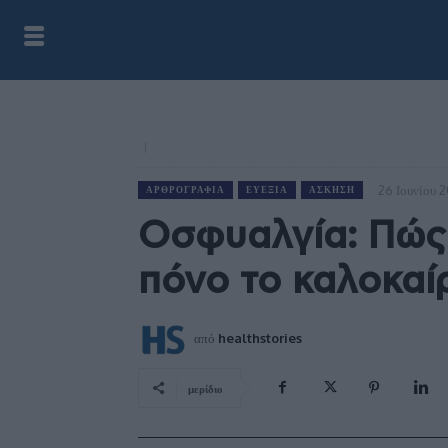
26 Ιουνίου 
ΑΡΘΡΟΓΡΑΦΊΑ
ΕΥΕΞΊΑ
ΆΣΚΗΣΗ
Οσφυαλγία: Πώς
πόνο το καλοκαί
από
healthstories
μερίδιο