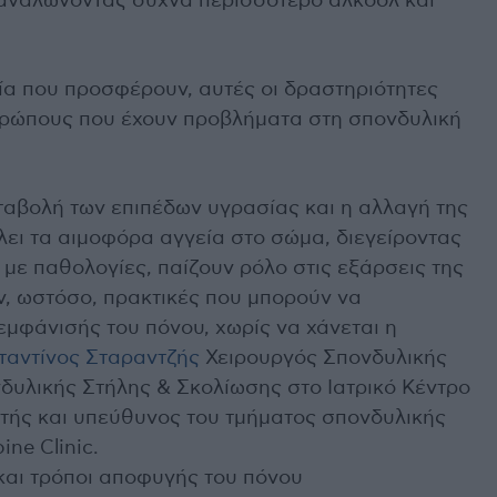
ταναλώνοντας συχνά περισσότερο αλκοόλ και
α που προσφέρουν, αυτές οι δραστηριότητες
θρώπους που έχουν προβλήματα στη σπονδυλική
ταβολή των επιπέδων υγρασίας και η αλλαγή της
λει τα αιμοφόρα αγγεία στο σώμα, διεγείροντας
 με παθολογίες, παίζουν ρόλο στις εξάρσεις της
ν, ωστόσο, πρακτικές που μπορούν να
εμφάνισής του πόνου, χωρίς να χάνεται η
αντίνος Σταραντζής
Χειρουργός Σπονδυλικής
δυλικής Στήλης & Σκολίωσης στο Ιατρικό Κέντρο
τής και υπεύθυνος του τμήματος σπονδυλικής
ne Clinic.
και τρόποι αποφυγής του πόνου