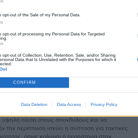
In
 αποτρέψει τα περιστατικά οσφυαλγίας.
o opt-out of the Sale of my Personal Data.
η στάση ανά δίωρο περίπου. Στις μακρινές πτήσεις
In
ακτικά και να περπατούν για λίγο στον διάδρομο.
to opt-out of processing my Personal Data for Targeted
ing.
In
ριού για στήριξη της μέσης καθ’ όλη τη διάρκεια
o opt-out of Collection, Use, Retention, Sale, and/or Sharing
ersonal Data that Is Unrelated with the Purposes for which it
lected.
Out
CONFIRM
η ευνοούν τη χαλάρωση στην παραλία, την
έδαση σε εξωτερικούς χώρους. Καθένα από αυτά,
.
Data Deletion
Data Access
Privacy Policy
ακόμα χειρότερα σε ψάθα σε ανώμαλο έδαφος
ι υψηλή πίεση στους σπονδύλους και να
ν την περίπτωση ισχύει η σύσταση για τακτικές
ιότητας, όπως κολύμπι ή περπάτημα στην