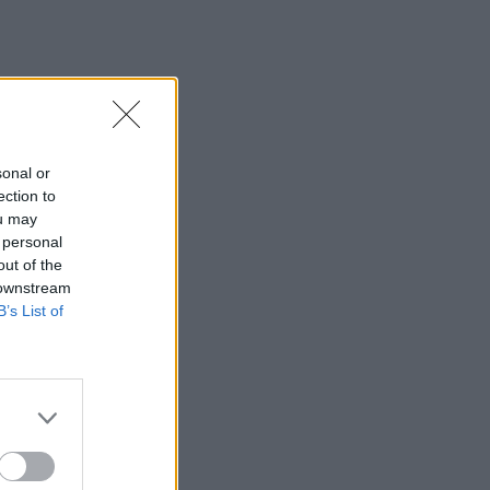
sonal or
ection to
ou may
 personal
out of the
 downstream
B’s List of