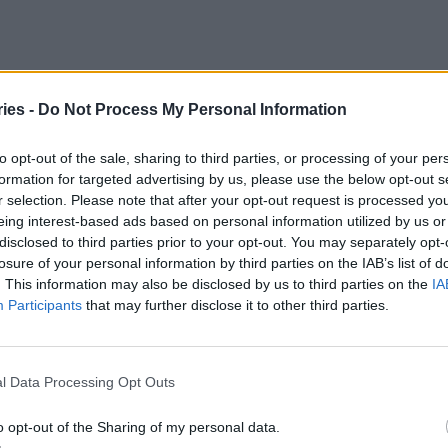
σσότερες ημέρες σε αγαπημένους προορισμούς
ies -
Do Not Process My Personal Information
ονται το καλοκαίρι. Η απόσταση, ωστόσο, που
 πολύωρη οδήγηση ή παραμονή σε αυτοκίνητο ή
to opt-out of the sale, sharing to third parties, or processing of your per
formation for targeted advertising by us, please use the below opt-out s
r selection. Please note that after your opt-out request is processed y
eing interest-based ads based on personal information utilized by us or
ταξίδια καταπονούν τη σπονδυλική στήλη, λόγω
disclosed to third parties prior to your opt-out. You may separately opt-
ας, που μπορεί να χαλαρώσει τους μύες και να
losure of your personal information by third parties on the IAB’s list of
σπονδυλικής στήλης.
. This information may also be disclosed by us to third parties on the
IA
Participants
that may further disclose it to other third parties.
μη ασφαλή τρόπο είναι επίσης λόγος πρόκλησης
σκοκήλη, σπονδυλική στένωση ή άλλη πάθηση.
l Data Processing Opt Outs
πρόληψη του πόνου κατά τη διάρκεια του ταξιδιού.
o opt-out of the Sharing of my personal data.
που θα επιτρέψει τακτικές στάσεις για