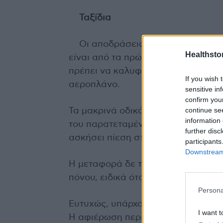
Ταξίδια
Οι αποδράσεις για λίγες ή περι
Healthstor
είναι από τα πρώτα σχέδια που γίν
πρέπει να καλυφθεί απαιτεί συχνά
If you wish 
αεροπλάνο.
sensitive in
confirm you
continue se
Τα μακρινά οδικά και αεροπορικά 
information 
του παρατεταμένου χρόνου ακινησί
further disc
ασκήσει πίεση στους δίσκους της 
participants
Downstream 
Η μεταφορά δε των αποσκευών με 
πόνου, ειδικά όταν προϋπάρχει δι
Persona
Ευτυχώς, υπάρχουν τρόποι για την 
I want t
Η αφιέρωση περισσότερου χρόνου, 