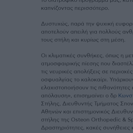
το διατροφικό πρόγραμμά μας, κα
καπνίζοντας περισσότερο.
Δυστυχώς, παρά την ψυχική ευφορί
αποτελούν απειλή για πολλούς αν
τους στήλη και κυρίως στη μέση.
Οι κλιματικές συνθήκες, όπως η με
ατμοσφαιρικής πίεσης που διαστέλ
τις νευρικές απολήξεις σε περιοχές
οσφυαλγίας το καλοκαίρι. Υπάρχου
ελαχιστοποιήσουν τις πιθανότητες 
απόλαυση», επισημαίνει ο δρ
Κωνστ
Στήλης, Διευθυντής Τμήματος Σπον
Αθηνών και επιστημονικός Διευθυν
στήλης της Osteon Orthopedic & Spi
Δραστηριότητες, κακές συνήθειες 