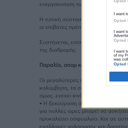
Opted 
ενεργοποίηση των μυών, μπορεί να
I want t
Η τυπική σύσταση είναι μια 15λεπτ
Opted 
οι επιβάτες πρέπει να σηκώνονται τ
I want 
Advertis
Opted 
Συστήνεται, επίσης, η χρήση μαξιλα
της διαδρομής.
I want t
of my P
was col
Opted 
Παραλία, σπορ και διασκέδαση
Οι μεγαλύτερες ημέρες και η ζέστ
κολύμβηση, τα σπορ, και τη διασκ
όμως, ενέχει κινδύνους για τη μέση
• Η ξεκούραση στην ξαπλώστρα ή 
για πολλές ώρες μπορεί να ασκήσε
προκαλέσει οσφυαλγία. Και σε αυτή
εναλλαγές χαλάρωσης και δραστηρ