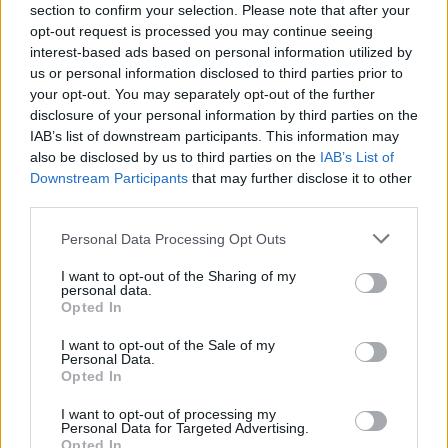
section to confirm your selection. Please note that after your
ανοίγοντας νέες προοπτικές για καινοτόμες
opt-out request is processed you may continue seeing
θεραπείες που μπορεί να αλλάξουν τα
interest-based ads based on personal information utilized by
us or personal information disclosed to third parties prior to
δεδομένα στις θεραπείες τριχόπτωσης και τη
your opt-out. You may separately opt-out of the further
μεταμόσχευση μαλλιών σε άντρες και
disclosure of your personal information by third parties on the
γυναίκες», σχολιάζει ο Δρ. Βεκρής.
IAB’s list of downstream participants. This information may
also be disclosed by us to third parties on the
IAB’s List of
Downstream Participants
that may further disclose it to other
Ανάμεσα στις καινοτομίες που θα μπορούσαν
third parties.
να συμβάλλουν στην εξέλιξη των τεχνικών της
μεταμόσχευσης μαλλιών είναι η ανάπτυξη
Personal Data Processing Opt Outs
εξελιγμένων ρομποτικών συστημάτων που σε
I want to opt-out of the Sharing of my
personal data.
συνδυασμό με την εφαρμογή της τεχνητής
Opted In
νοημοσύνης θα μπορούσε να μειώσει
I want to opt-out of the Sale of my
εντυπωσιακά τη διάρκεια της διαδικασίας. «Η
Personal Data.
τεχνητή νοημοσύνη ήδη εφαρμόζεται με
Opted In
μεγάλη επιτυχία στη μεταμόσχευση μαλλιών,
I want to opt-out of processing my
για παράδειγμα σε διαγνωστικά λογισμικά για
Personal Data for Targeted Advertising.
Opted In