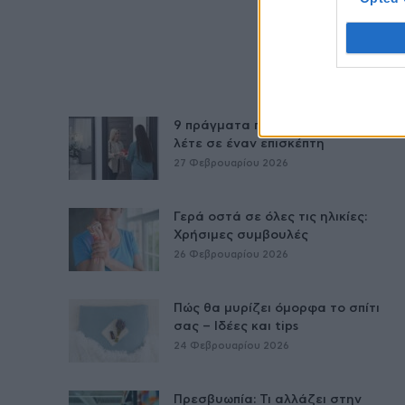
9 πράγματα που δεν πρέπει να
λέτε σε έναν επισκέπτη
27 Φεβρουαρίου 2026
Γερά οστά σε όλες τις ηλικίες:
Χρήσιμες συμβουλές
26 Φεβρουαρίου 2026
Πώς θα μυρίζει όμορφα το σπίτι
σας – Ιδέες και tips
24 Φεβρουαρίου 2026
Πρεσβυωπία: Τι αλλάζει στην