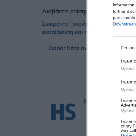
information 
further disc
Διαβάστε επίσης
participants
Downstream 
Σωκράτης Γουρλής (ΙΑΤΡΟΠΟΛΙΣ): Η
εκπαίδευση και η πρωτιά στην ΑΙ
Persona
Ιλαρά: Πότε αναμένεται έξαρση κ
I want t
Opted 
TAGS
I want t
Opted 
healthstories
I want 
Advertis
Opted 
I want t
of my P
was col
Opted 