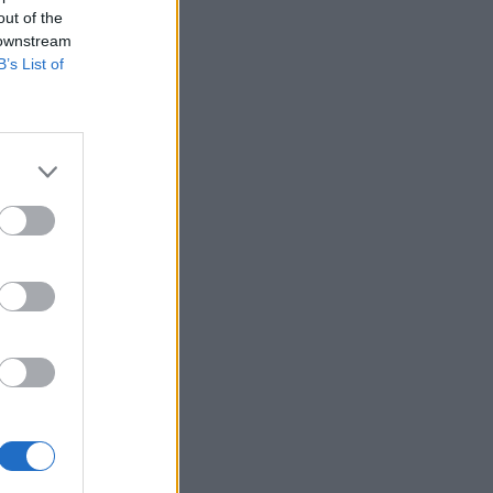
out of the
 downstream
B’s List of