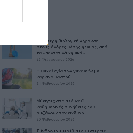
Ταχύτερη βιολογική γήρανση
στους άνδρες μέσης ηλικίας, από
τα «παντοτινά χημικά»
26 Φεβρουαρίου 2026
Η ψυχολογία των γυναικών με
καρκίνο μαστού
24 Φεβρουαρίου 2026
Μύκητες στο στόμα: Οι
καθημερινές συνήθειες που
αυξάνουν τον κίνδυνο
20 Φεβρουαρίου 2026
Σύνδρομο ευερέθιστου εντέρου: