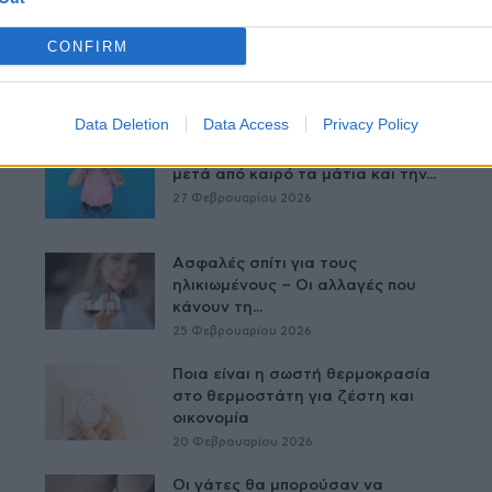
CONFIRM
Δείτε Ακόμη
Data Deletion
Data Access
Privacy Policy
Τατουάζ: Μπορεί να επηρεάσει
μετά από καιρό τα μάτια και την...
27 Φεβρουαρίου 2026
Ασφαλές σπίτι για τους
ηλικιωμένους – Οι αλλαγές που
κάνουν τη...
25 Φεβρουαρίου 2026
Ποια είναι η σωστή θερμοκρασία
στο θερμοστάτη για ζέστη και
οικονομία
20 Φεβρουαρίου 2026
Οι γάτες θα μπορούσαν να