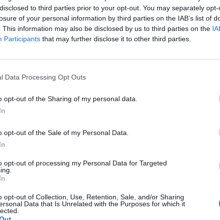
disclosed to third parties prior to your opt-out. You may separately opt-
losure of your personal information by third parties on the IAB’s list of
. This information may also be disclosed by us to third parties on the
IA
Participants
that may further disclose it to other third parties.
 συμβουλή του πατέρα του, η συνεχής
l Data Processing Opt Outs
αι στην Ελλάδα, τι έχει στα σκαριά ο ΕΟΔΥ
o opt-out of the Sharing of my personal data.
In
εγκέφαλος
μουσική
ΥΓΕΙΑ
o opt-out of the Sale of my Personal Data.
In
to opt-out of processing my Personal Data for Targeted
ing.
In
o opt-out of Collection, Use, Retention, Sale, and/or Sharing
ersonal Data that Is Unrelated with the Purposes for which it
lected.
Out