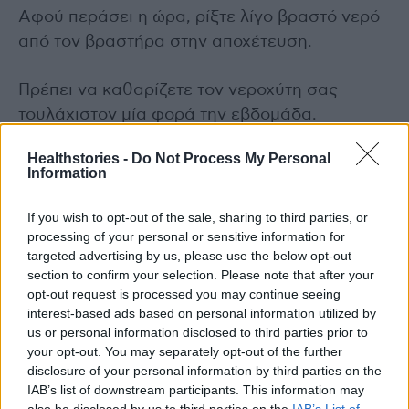
Αφού περάσει η ώρα, ρίξτε λίγο βραστό νερό
από τον βραστήρα στην αποχέτευση.
Πρέπει να καθαρίζετε τον νεροχύτη σας
τουλάχιστον μία φορά την εβδομάδα.
Healthstories -
Do Not Process My Personal
5. Πρόληψη
Information
Υπάρχουν μερικά πράγματα που μπορείτε να
If you wish to opt-out of the sale, sharing to third parties, or
κάνετε για να διατηρήσετε τη φρεσκάδα της
processing of your personal or sensitive information for
targeted advertising by us, please use the below opt-out
κουζίνας σας ανά πάσα στιγμή.
section to confirm your selection. Please note that after your
opt-out request is processed you may continue seeing
Όταν ψήνουμε οτιδήποτε στο φούρνο μπορεί
interest-based ads based on personal information utilized by
us or personal information disclosed to third parties prior to
να στάζει ή να φουσκώσει. Αμέσως μετά το
your opt-out. You may separately opt-out of the further
μαγείρεμα, όταν ο φούρνος κρυώσει,
disclosure of your personal information by third parties on the
καθαρίστε την συσκευή, πριν κολλήσουν τα
IAB’s list of downstream participants. This information may
υπολείμματα.
also be disclosed by us to third parties on the
IAB’s List of