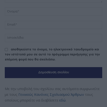
Σχόλιο:
Όν
Ema
Ισ
αποθηκεύστε το όνομα, το ηλεκτρονικό ταχυδρομείο και
τον ιστότοπό μου σε αυτό το πρόγραμμα περιήγησης για την
επόμενη φορά που θα σχολιάσω.
Με την υποβολή του σχολίου σας αυτόματα συμφωνείτε
με τους
Γενικούς Κανόνες Σχολιασμού Άρθρων
τους
οποίους μπορείτε να διαβάσετε
εδώ
.