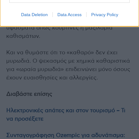
Να χρησιμοποιείτε καπάκια στον φούρνο
μικροκυμάτων και να καθαρίζετε τακτικά τα
Data Deletion
Data Access
Privacy Policy
δάπεδα, τους πάγκους, τις συσκευές και τα
υφάσματα όπως κουρτίνες ή μαξιλάρια
καθισμάτων.
Και να θυμάστε ότι το «καθαρό» δεν έχει
μυρωδιά. Ο ψεκασμός με χημικά καθαριστικά
για «ωραία μυρωδιά» επιδεινώνει μόνο όσους
έχουν ευαισθησίες και αλλεργίες.
Διαβάστε επίσης
Ηλεκτρονικές απάτες και στον τουρισμό – Τι
να προσέξετε
Συνταγογράφηση Ozempic για αδυνάτισμα: